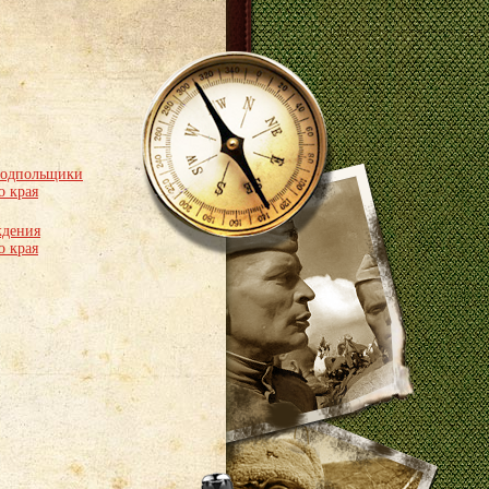
подпольщики
о края
ждения
о края