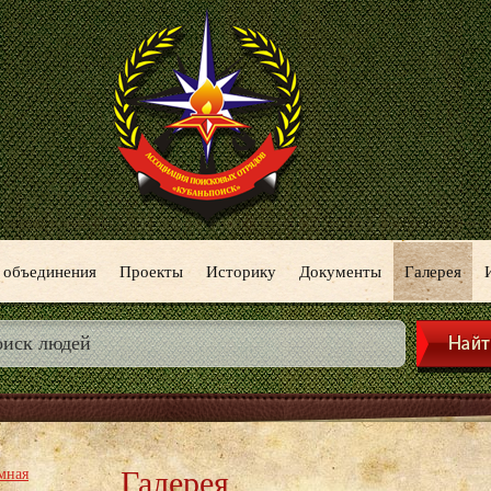
 объединения
Проекты
Историку
Документы
Галерея
Галерея
мная