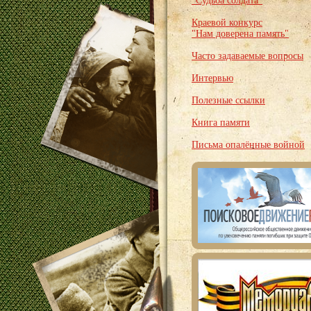
"Судьба солдата"
Краевой конкурс
"Нам доверена память"
Часто задаваемые вопросы
Интервью
Полезные ссылки
Книга памяти
Письма опалённые войной