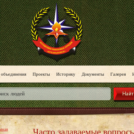
 объединения
Проекты
Историку
Документы
Галерея
Часто задаваемые вопрос
мная