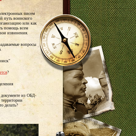
 электронных писем
ой путь воинского
организацию или как
ать помощь всем
свои извинения.
задаваемые вопросы
.
поиск"
ется
?
деления
 документе из ОБД-
а территории
то делать?