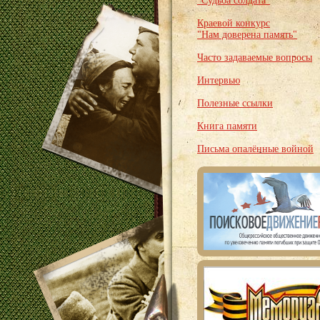
"Судьба солдата"
Краевой конкурс
"Нам доверена память"
Часто задаваемые вопросы
Интервью
Полезные ссылки
Книга памяти
Письма опалённые войной