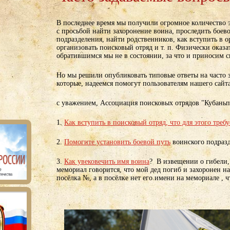
В последнее время мы получили огромное количество
с просьбой найти захоронение воина, проследить боев
подразделения, найти родственников, как вступить в 
организовать поисковый отряд и т. п. Физически оказ
обратившимся мы не в состоянии, за что и приносим 
Но мы решили опубликовать типовые ответы на часто 
которые, надеемся помогут пользователям нашего сайта
с уважением, Ассоциация поисковых отрядов "Кубань
1.
Как вступить в поисковый отряд, что для этого требу
2.
Помогите установить боевой путь
воинского подраз
3.
Как увековечить имя воина
? В извещении о гибели,
мемориал говорится, что мой дед погиб и захоронен н
посёлка №, а в посёлке нет его имени на мемориале , ч