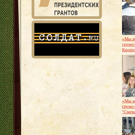
«Мы и
греме
Кропо
«Мы и
греме
"Смен