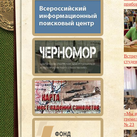
прибо
Встре
студе
«Мы и
греме
№ 23