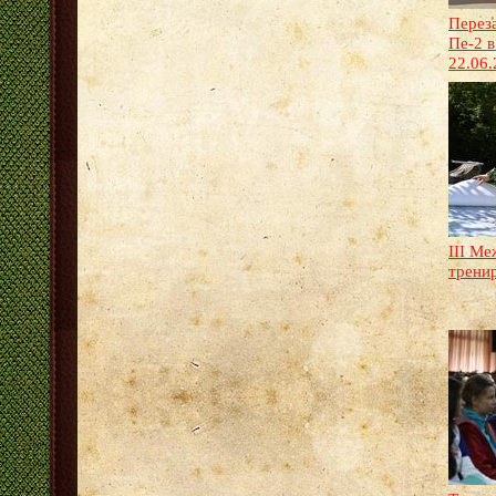
Перез
Пе-2 в
22.06.
III Ме
трени