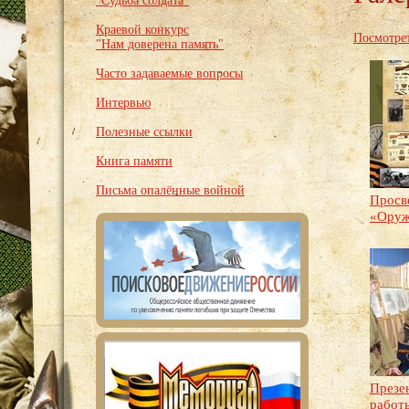
"Судьба солдата"
Краевой конкурс
Посмотрет
"Нам доверена память"
Часто задаваемые вопросы
Интервью
Полезные ссылки
Книга памяти
Письма опалённые войной
Просв
«Оруж
Презе
работ