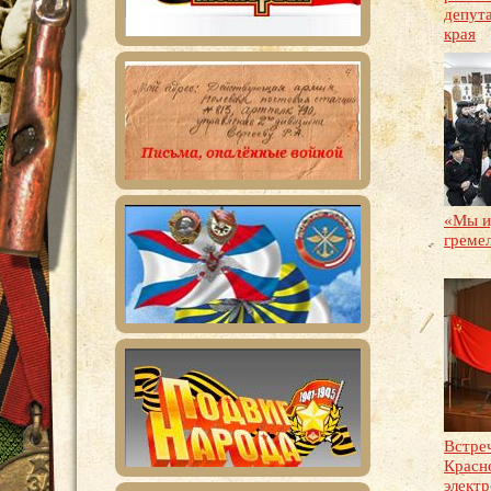
депут
края
«Мы и
греме
Встре
Красн
элект