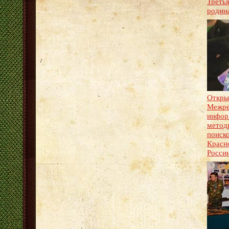
Третья
родин
Откры
Межре
инфор
метод
поиск
Красн
Росси