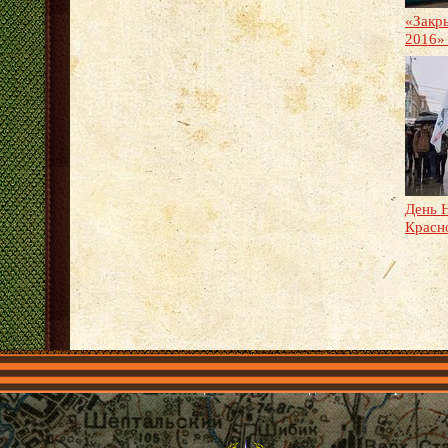
«Закр
2016»
День Н
Красн
Главная
Имена
Общественные объединения
Проекты