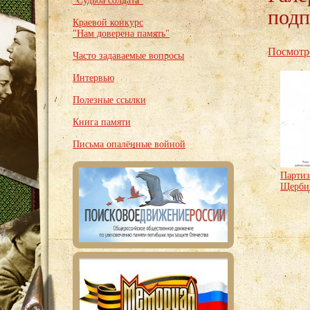
"Судьба солдата"
подп
Краевой конкурс
"Нам доверена память"
Посмотр
Часто задаваемые вопросы
Интервью
Полезные ссылки
Книга памяти
Письма опалённые войной
Парти
Щербин