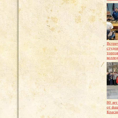
Встре
студе
торго
колле
80 лет
от фа
Красн