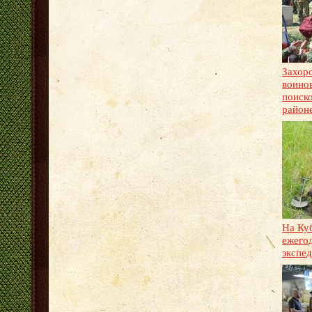
Захоро
воино
поиск
районе
На Ку
ежего
экспед