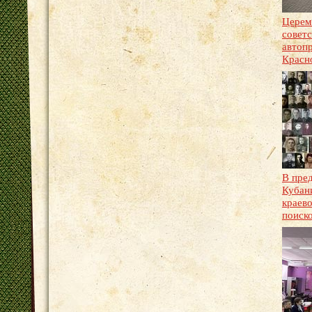
Церем
советс
автоп
Красн
В пре
Кубан
краев
поиско