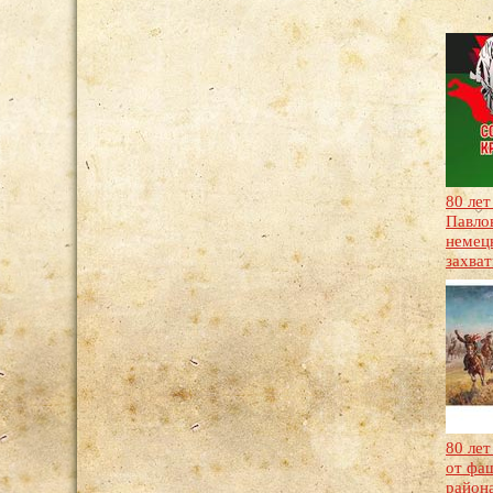
80 ле
Павло
немец
захва
80 лет
от фа
район