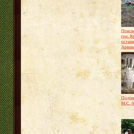
Поиск
гор. 
остан
Арми
Подпи
М.С. 