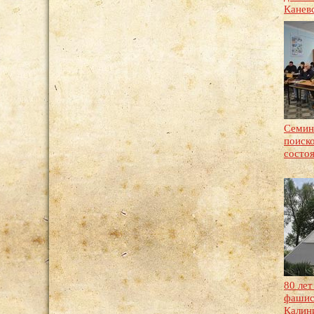
Канев
Семин
поиск
состо
80 ле
фашис
Калин