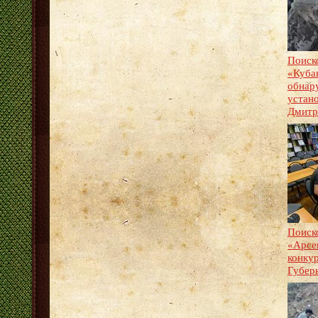
Поиск
«Куба
обнар
устано
Дмитр
Поиск
«Арсе
конку
Губер