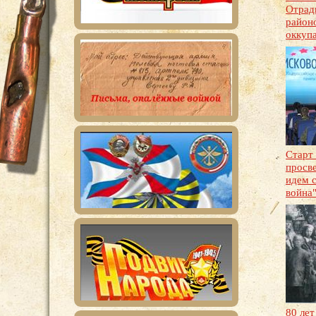
Отрад
район
оккуп
Старт
просв
идем с
война
80 лет