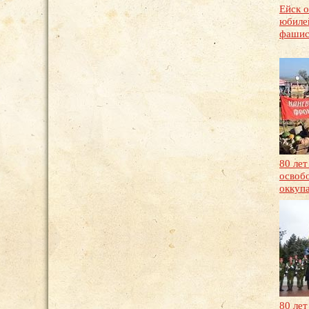
Ейск 
юбиле
фашис
80 лет
освоб
оккуп
80 ле