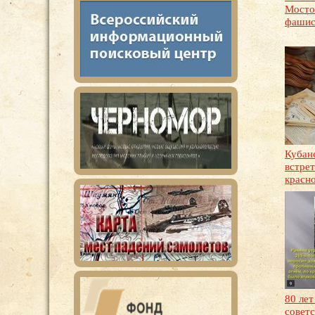
Мосто
фашис
Кубан
встрет
красн
80 лет
совет