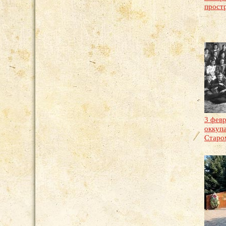
прост
3 февр
оккуп
Старо