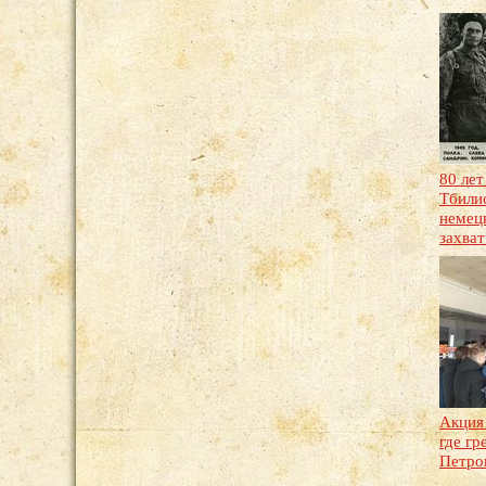
80 лет
Тбили
немец
захва
Акция
где гр
Петро