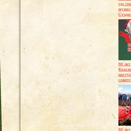
где гр
мужест
Сузда
80 лет
Красн
насту
советс
80 ле