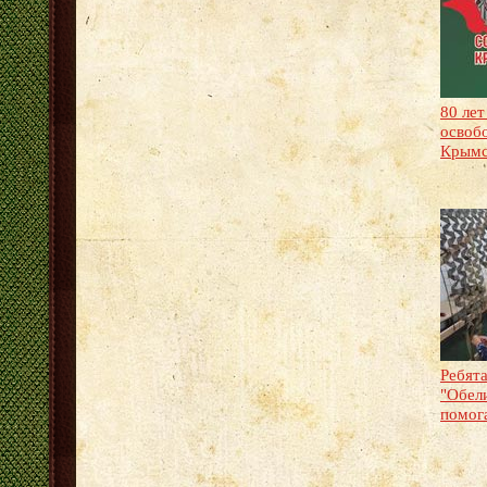
80 лет
освоб
Крымс
Ребята
"Обел
помог