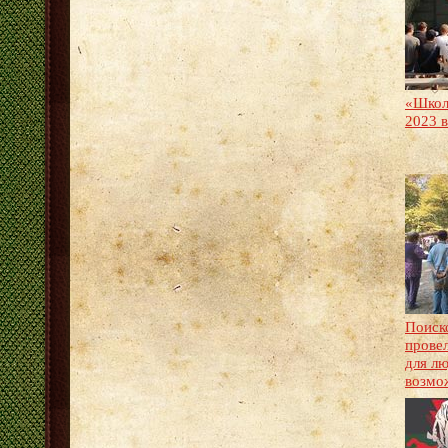
«Школ
2023 
Поиск
прове
для л
возмо