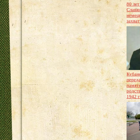
80 лет
Славян
немец
захва
Кубан
перед
памят
родст
1942 