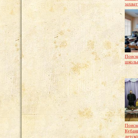
захва
Поиск
школь
Поиск
Кубани
детско