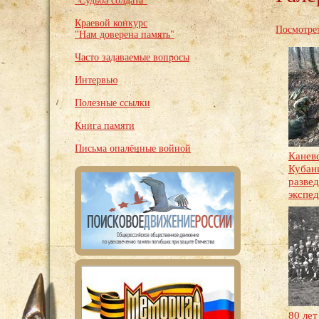
"Судьба солдата"
Краевой конкурс
Посмотрет
"Нам доверена память"
Часто задаваемые вопросы
Интервью
Полезные ссылки
Книга памяти
Письма опалённые войной
Канев
Кубан
разве
экспе
80 лет