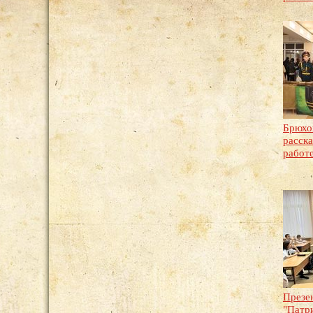
Брюхо
расск
работ
Презе
"Патр