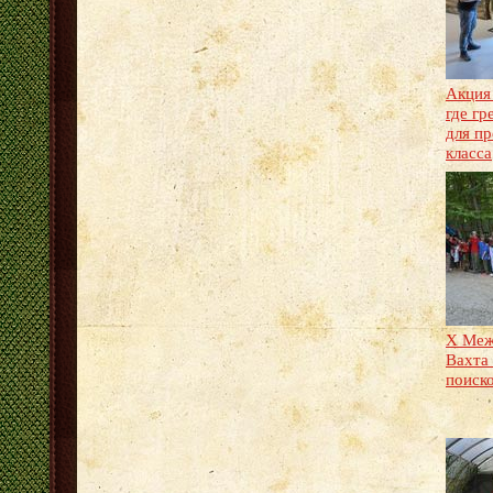
Акция
где гр
для пр
класса
X Меж
Вахта
поиск