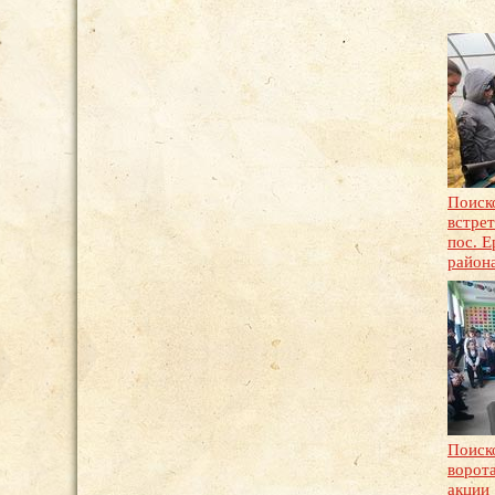
Поиск
встре
пос. 
район
Поиск
ворота
акции