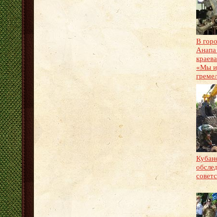
В гор
Анапа
краева
«Мы и
греме
Кубан
обсле
советс