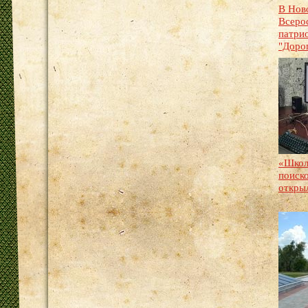
В Нов
Всеро
патри
"Дорог
«Школ
поиск
откры