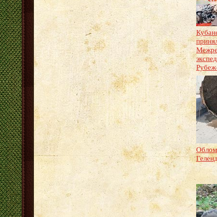
Кубан
принял
Межре
экспе
Рубеж
Облом
Гелен