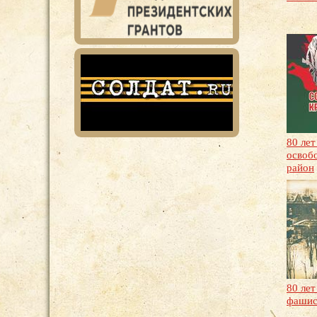
80 лет
освоб
район
80 ле
фашис