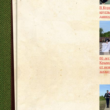
В Кур
круглы
давно
80 лет
Крымс
от не
захва