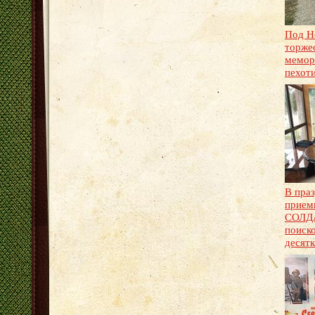
Под Н
торже
мемор
пехот
В пра
прием
СОЛДА
поиск
десятк