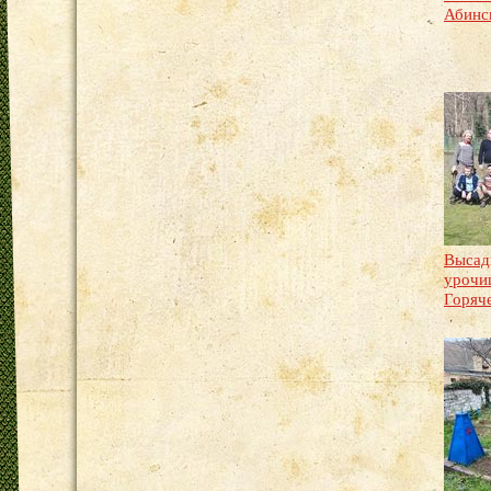
Абинс
Высад
урочи
Горяч