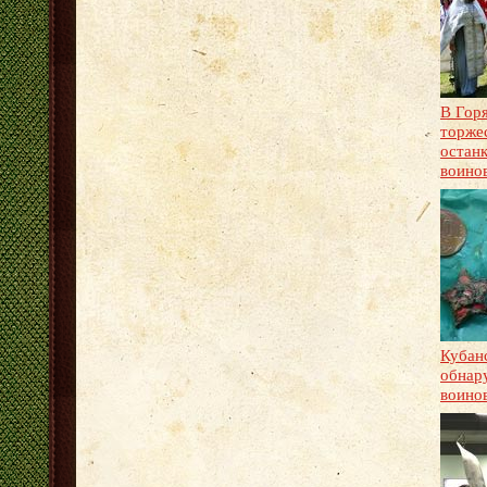
В Гор
торже
останк
воино
Кубан
обнар
воино