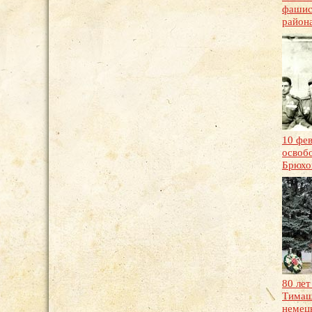
фашис
район
10 фев
освоб
Брюхо
80 лет
Тимаш
немец