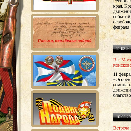
Региона
края, К
движени
событий
освобож
февраля 
11.02.20
В г. Мос
поисково
11 февра
«Особенн
семинар
движени
благотв
10.02.20
Встреча 