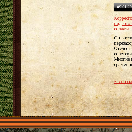
09.01.20
Корресп
подгото
солдата"
Он расс
перезах
Отечест
советски
Многие 
сражени
« в нача
Главная
Имена
Общественные объединения
Проекты