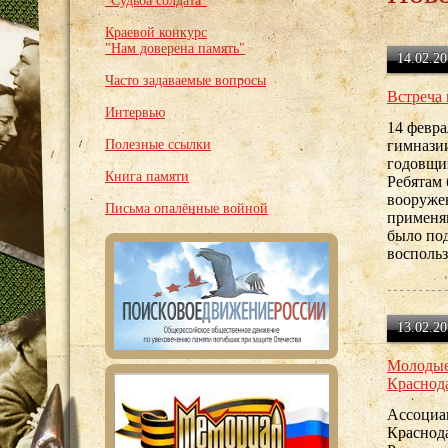
"Судьба солдата"
Краевой конкурс
"Нам доверена память"
14.02.20
Часто задаваемые вопросы
Встреча 
Интервью
14 февра
Полезные ссылки
гимназии
годовщин
Книга памяти
Ребятам
вооруже
Письма опалённые войной
применяв
было под
воспольз
13.02.20
Молодые
Краснода
Ассоциа
Краснод