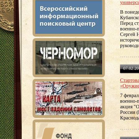
универс
В понеде
Кубанско
Перед с
военно-
Сергей Н
историч
руковод
07.02.20
Стартова
«Оружие
7 феврал
военно-п
акция "
России (
Краснод