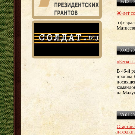
05.02.20
90-лет с
5 феврал
Матвеев
03.02.20
«Бескоз
В 46-й р
прошла В
посвящен
командо
на Малу
30.01.20
Стартова
находки,