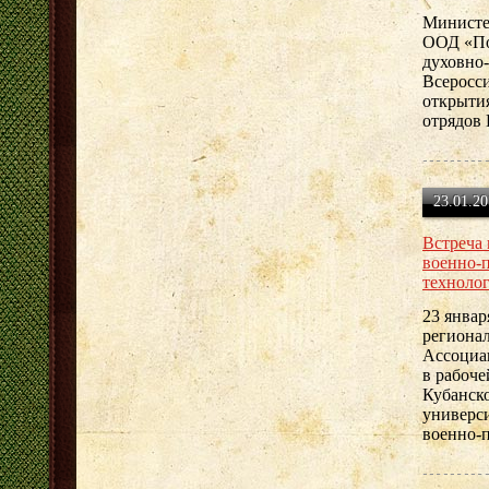
Министе
ООД «По
духовно
Всеросси
открыти
отрядов 
23.01.20
Встреча
военно-
техноло
23 январ
региона
Ассоциа
в рабоче
Кубанско
универси
военно-