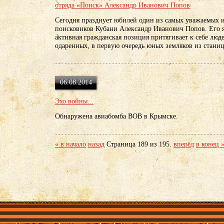
отряда «Поиск» Александр Иванович Попов
Сегодня празднует юбилей один из самых уважаемых 
поисковиков Кубани Александр Иванович Попов. Его я
активная гражданская позиция притягивает к себе люд
одаренных, в первую очередь юных земляков из стани
06.08.2014
Эхо войны...
Обнаружена авиабомба ВОВ в Крымске.
« в начало
назад
Страница 189 из 195.
вперёд
в конец 
объединения
Проекты
Герои рядом
Документы
Галерея