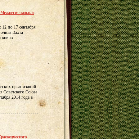
я Межрегиональная
 12 по 17 сентября
вочная Вахта
исковых
еских организаций
я Советского Союза
тября 2014 года в
Краеведческого