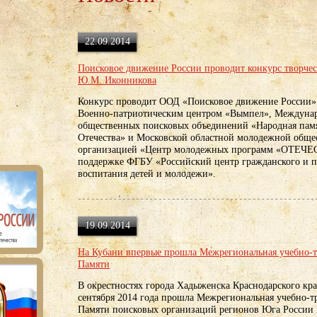
22.09.2014
Поисковое движение России проводит конкурс творче
Ю.М. Иконникова
Конкурс проводит ООД «Поисковое движение России» 
Военно-патриотическим центром «Вымпел», Междуна
общественных поисковых объединений «Народная пам
Отечества» и Московской областной молодежной обще
организацией «Центр молодежных программ «ОТЕЧЕ
поддержке ФГБУ «Российский центр гражданского и п
воспитания детей и молодежи».
19.09.2014
На Кубани впервые прошла Межрегиональная учебно-т
Памяти
В окрестностях города Хадыженска Краснодарского края
сентября 2014 года прошла Межрегиональная учебно-т
Памяти поисковых организаций регионов Юга России 