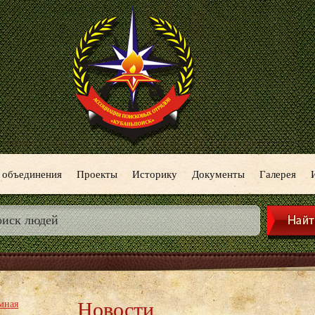
 объединения
Проекты
Историку
Документы
Галерея
Новости
мная