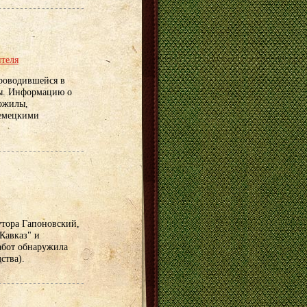
ителя
проводившейся в
ы. Информацию о
рожилы,
немецкими
утора Гапоновский,
Кавказ" и
абот обнаружила
ства).