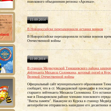
поискового объединения региона «Арсенал».
15.09.2014
В Новороссийске перезахоронили останки воинов
В Новороссийске перезахоронили останки воинов вре
Отечественной войны
11.09.2014
В станице Медведовской Тимашевского района захоро
лейтенанта Михаила Соломкина, который погиб в Курс
Великой Отечественной войны
Официальный сайт муниципального образования Тим
сообщает, что в ст. Медведовской проводили в послед
старшего лейтенанта Михаила Соломкина. Его останки
мае в Поныровском районе членами поискового отряда
"Вахты памяти". Накануне из Курска в станицу Медвё
автопробегом отправились нашедшие его десантники и