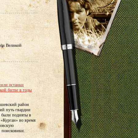
мён Великой
нили останки
кой битве в годы
ашевский район
ний путь гвардии
 были подняты в
 «Курган» во время
довскую
 поисковики.