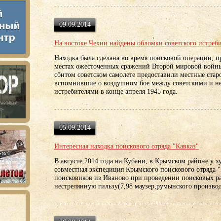
09.09.2014
На востоке Чехии найдены обломки советского истреб
Находка была сделана во время поисковой операции, 
местах ожесточенных сражений Второй мировой войн
сбитом советском самолете предоставили местные ста
вспомнившие о воздушном бое между советскими и 
истребителями в конце апреля 1945 года.
05.09.2014
Интересная находка поискового отряда "Кавказ"
В августе 2014 года на Кубани, в Крымском районе у х
совместная экспедиция Крымского поискового отряда "
поисковиков из Иваново при проведении поисковых р
нестрелянную гильзу(7,98 маузер,румынского производ