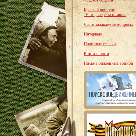
"Судьба солдата"
Краевой конкурс
"Нам доверена память"
Часто задаваемые вопросы
Интервью
Полезные ссылки
Книга памяти
Письма опалённые войной