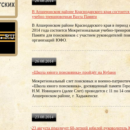
26.08.2014
В Апшеронском районе Краснодарского края состоитс
учебно-тренировочная Вахта Памяти
В Апшеронском районе Краснодарского края в период с
2014 года состоится Межрегиональная учебно-трениро
Памяти для поисковиков с участием руководителей по
организаций ЮФО.
26.08.2014
«Школа юного поисковика» пройдёт на Кубани
Межрегиональный слет поисковых и военно-патриотич
«Школа юного поисковика», gосвященный памяти Геро
Н.М. Новицкого (далее Слет) проводится с 11 по 14 сен
Апшеронском районе, г. Хадыженске.
23.08.2014
23 августа празднует 60-летний юбилей руководитель 