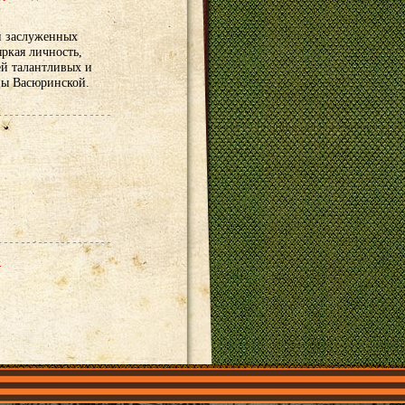
и заслуженных
ркая личность,
ей талантливых и
цы Васюринской.
»
О нас