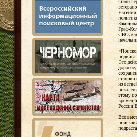
стали Г
ветерано
Евгений
политики
Законода
Граф-Кол
СВО, ка
начальн
«Поиско
подвига 
Это дейс
дорогое,
сохранен
становит
из ветве
поколени
этому по
времен б
России 
Все выс
поисков
подраст