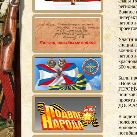
славы 16
регионал
Важное 
интеракт
патриоти
проектов
Участник
специал
военно-
патриот
краснода
300 чело
Были пр
«Волчьи
ГЕРОЕВ»
поисков
проекта 
ДОСАА
В ходе т
полевого
молодёж
погибши