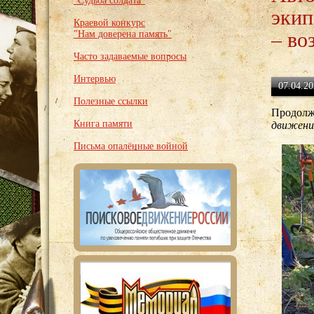
"Судьба солдата"
экип
Краевой конкурс
– во
"Нам доверена память"
Часто задаваемые вопросы
Интервью
07.04.20
Полезные ссылки
Продолж
Книга памяти
движени
Письма опалённые войной