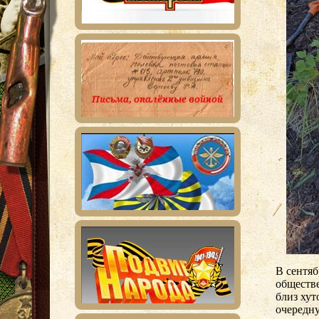
В сентяб
обществ
близ ху
очередну