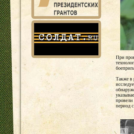
При про
техноло
боеприпа
Также в
исследуе
обнаруже
указывае
провели 
период с