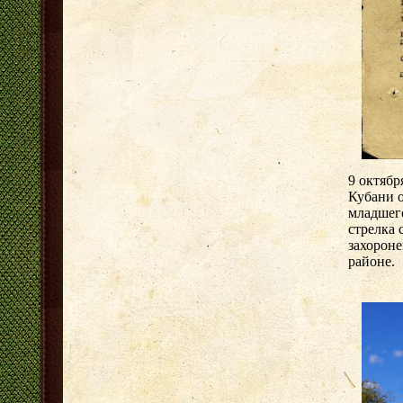
9 октябр
Кубани о
младшег
стрелка 
захорон
районе.