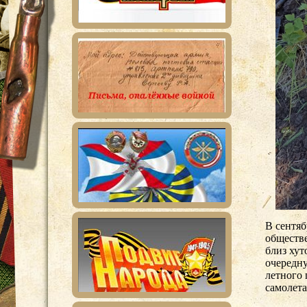
В сентяб
обществ
близ ху
очередну
летного 
самолет