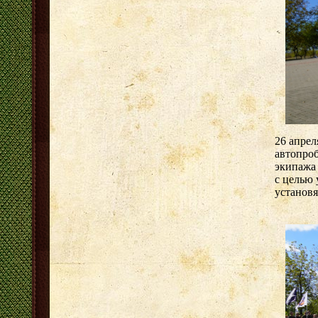
26 апрел
автопроб
экипажа 
с целью 
установ