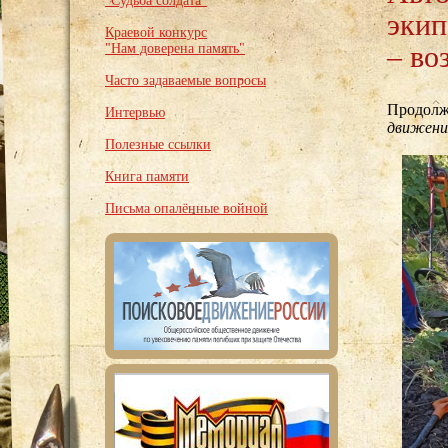
"Судьба солдата"
экип
Краевой конкурс
– во
"Нам доверена память"
Часто задаваемые вопросы
Продолж
Интервью
движени
Полезные ссылки
Книга памяти
Письма опалённые войной