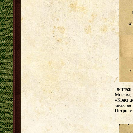
Экипаж И
Москва,
«Красная
медалью
Петрович