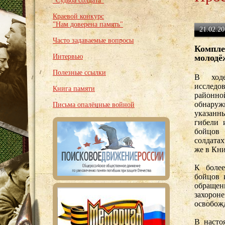
"Судьба солдата"
Краевой конкурс
"Нам доверена память"
21.02.20
Часто задаваемые вопросы
Компле
Интервью
молодё
Полезные ссылки
В ходе
исслед
Книга памяти
районно
обнару
Письма опалённые войной
указанн
гибели 
бойцов 
солдатах
же в Кни
К более
бойцов 
обращен
захоро
освобож
В насто