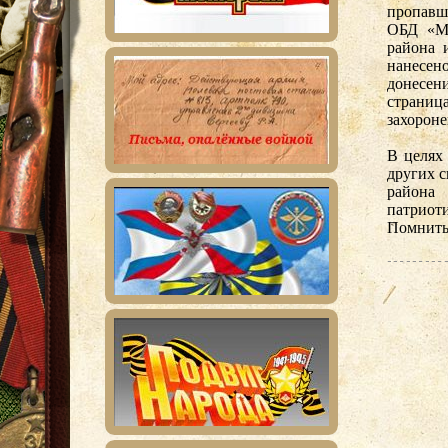
пропавш
ОБД «Ме
района 
нанесен
донесе
страниц
захорон
В целях
других 
район
патрио
Помнить