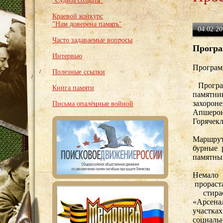
"Судьба солдата"
Краевой конкурс
"Нам доверена память"
04.02.20
Часто задаваемые вопросы
Програ
Интервью
Програм
Полезные ссылки
Програ
Книга памяти
памятн
захоро
Письма опалённые войной
Апшерон
Горячекл
Маршрут
бурные 
памятны
Немало
прораст
стирае
«Арсена
участк
социаль