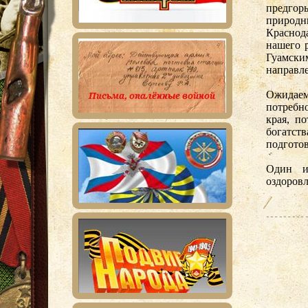
предгор
природ
Краснод
нашего 
Гуамск
направл
Ожидаем
потребн
края, п
богатс
подгото
Один и
оздоровл