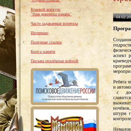
"Судьба солдата"
Краевой конкурс
"Нам доверена память"
04.02.20
Часто задаваемые вопросы
Програ
Интервью
Создан
Полезные ссылки
подрос
физичес
Книга памяти
аспект 
краевед
Письма опалённые войной
програм
мероприя
Ребята х
и автом
с дост
славитс
выживат
ночёвок,
штурм г
контрол
Немалов