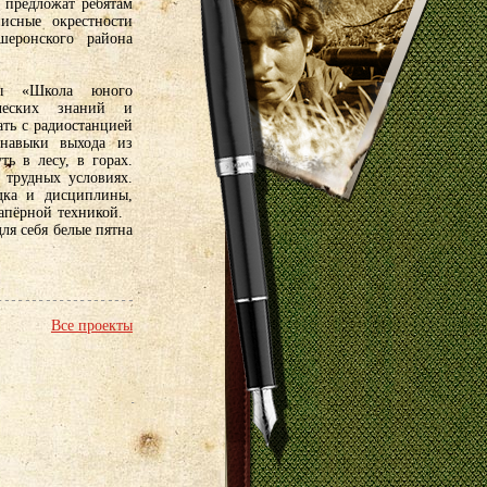
 предложат ребятам
исные окрестности
еронского района
мы «Школа юного
ических знаний и
ать с радиостанцией
 навыки выхода из
ть в лесу, в горах.
трудных условиях.
дка и дисциплины,
сапёрной техникой.
я себя белые пятна
Все проекты