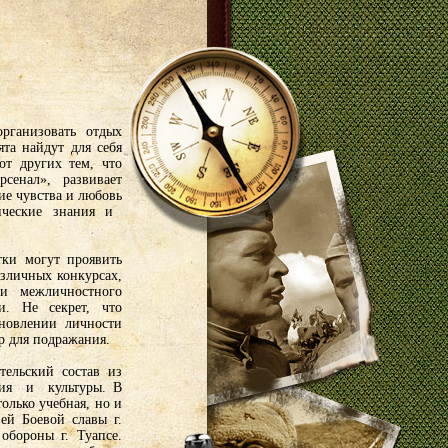
рганизовать отдых
ята найдут для себя
от других тем, что
сенал», развивает
ие чувства и любовь
етические знания и
тки могут проявить
азличных конкурсах,
ии межличностного
и. Не секрет, что
новлении личности
р для подражания.
ательский состав из
ия и культуры. В
олько учебная, но и
зей Боевой славы г.
бороны г. Туапсе.