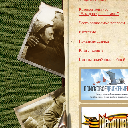
"Судьба солдата"
Краевой конкурс
"Нам доверена память"
Часто задаваемые вопросы
Интервью
Полезные ссылки
Книга памяти
Письма опалённые войной