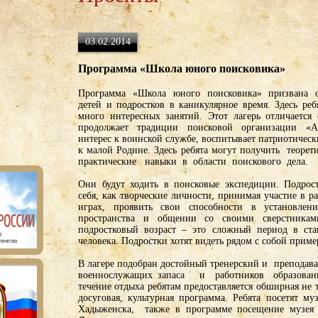
03.02.2014
Программа «Школа юного поисковика»
Программа «Школа юного поисковика» призвана о
детей и подростков в каникулярное время. Здесь реб
много интересных занятий. Этот лагерь отличается 
продолжает традиции поисковой организации «Ар
интерес к воинской службе, воспитывает патриотическ
к малой Родине. Здесь ребята могут получить теор
практические навыки в области поискового дела.
Они будут ходить в поисковые экспедиции. Подрос
себя, как творческие личности, принимая участие в р
играх, проявить свои способности в установлен
пространства и общении со своими сверстникам
подростковый возраст – это сложный период в ста
человека. Подростки хотят видеть рядом с собой приме
В лагере подобран достойный тренерский и преподав
военнослужащих запаса и работников образован
течение отдыха ребятам предоставляется обширная не т
досуговая, культурная программа. Ребята посетят му
Хадыженска, также в программе посещение музея о