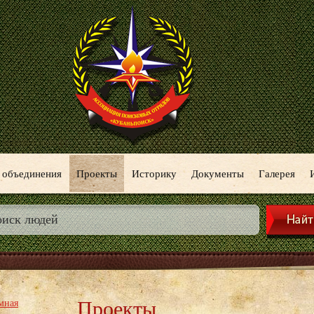
 объединения
Проекты
Историку
Документы
Галерея
Проекты
мная