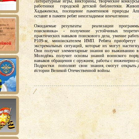
Литературные игры, викторины, творческие конкурсы
работники городской детской библиотеки. Живоп
Хадыженска, посещение памятников природы Апш
оставят в памяти ребят неизгладимое впечатление.
Ожидаемые результаты реализации програм
поисковика» - получение устойчивых теорет
практических навыков поискового дела, умение работ
Р109-м, миноискателем ИМП. Ребята приобретут
экстремальных ситуаций, которые их могут настигну
Они получат элементарные знания по выживанию в 
Молодёжь получит основы знаний воинского поря
навыков обращения с оружием, работы с инженерно-
Подростки пополнят свои знания, смогут открыть дл
истории Великой Отечественной войны.