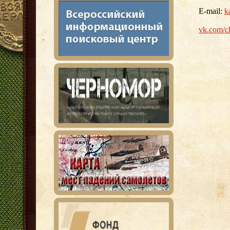
Е-mail:
k
vk.com/c