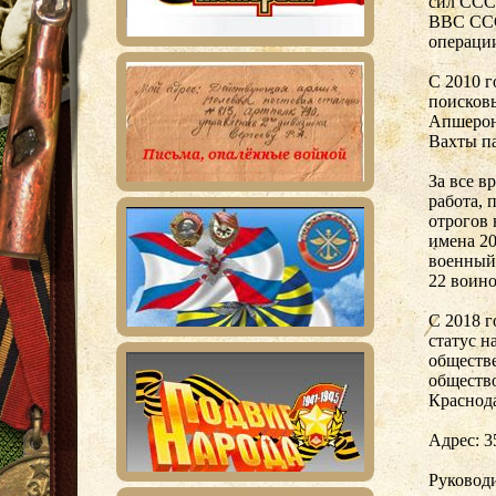
сил ССС
ВВС СССР
операци
С 2010 г
поисков
Апшерон
Вахты п
За все в
работа, 
отрогов 
имена 20
военный
22 воин
С 2018 
статус н
обществ
общество
Краснода
Адрес: 3
Руководи