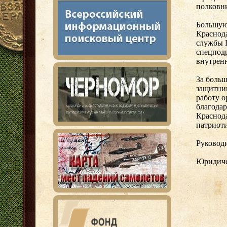
полковн
Большую
Краснода
службы 
спецподр
внутрен
За больш
защитни
работу 
благодар
Краснода
патриот
Руковод
Юридичес