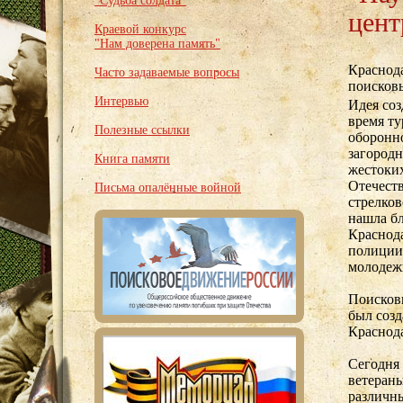
"Судьба солдата"
цент
Краевой конкурс
"Нам доверена память"
Краснода
Часто задаваемые вопросы
поисков
Интервью
Идея соз
время ту
Полезные ссылки
оборонн
загородн
Книга памяти
жестоких
Отечеств
Письма опалённые войной
стрелко
нашла б
Краснод
полиции
молодежи
Поисковы
был созд
Краснод
Сегодня 
ветераны
различн