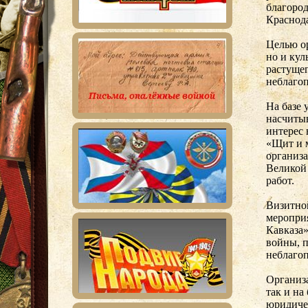
благоро
Краснода
Целью ор
но и кул
растущег
неблаго
На базе 
насчиты
интерес
«Щит и м
организ
Великой
работ.
Визитной
меропри
Кавказа»
войны, п
неблаго
Организ
так и на
юридиче