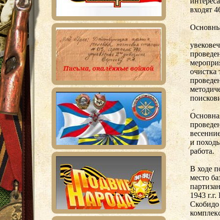
интереса
входят 4
Основны
увековеч
проведе
меропри
очистка 
проведен
методич
поискови
Основна
проведе
весенни
и походы
работа.
В ходе п
место ба
партизан
1943 г.г
Скобидо
комплекс