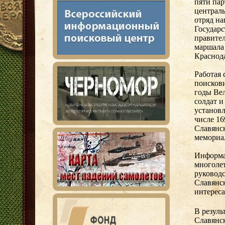
пяти пар
централь
отряд н
Государс
правител
маршала
Краснода
Работая
поискови
годы Вел
солдат и
установл
числе 16
Славянск
мемориа
Информа
многолет
руковод
Славянс
интерес
В резуль
Славянс