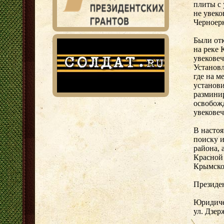
плиты с
не увеко
Черноерк
Были от
на реке 
увекове
Установл
где на м
установи
разминир
освобожд
увекове
В настоя
поиску 
района, 
Красной
Крымско
Президе
Юридичес
ул. Дзер