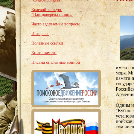
"Судьба солдата"
Краевой конкурс
"Нам доверена память"
Часто задаваемые вопросы
Интервью
Полезные ссылки
Книга памяти
Письма опалённые войной
имеют о
моря. Мн
памяти 
государ
Российс
Армения
Одним и
"Кубанск
установл
поискови
том числ