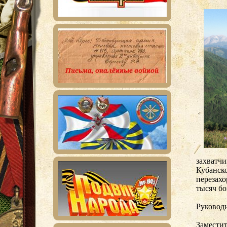
захватчи
Кубанск
перезахо
тысяч б
Руковод
Замести