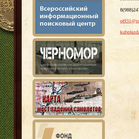
8(988)24
ot931@ra
kubplazd