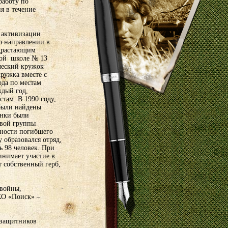
работу по
я в течение
 активизации
о направлении в
драстающим
вой школе № 13
ический кружок
ружка вместе с
да по местам
ждый год,
там. В 1990 году,
 были найдены
анки были
овой группы
чности погибшего
 образовался отряд,
ь 98 человек. При
инимает участие в
 собственный герб,
 войны,
О «Поиск» –
 защитников