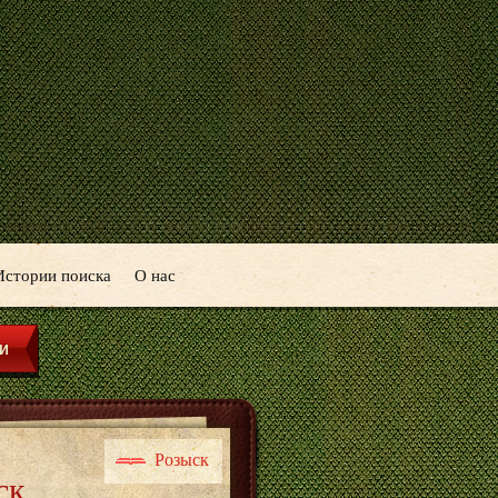
Истории поиска
О нас
Розыск
ск