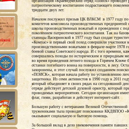
организация «Краеведческий отряд «Поиск» проводит 
патриотическому воспитанию подрастающего поколени
тридцати двух лет.
Началом послужил призыв ЦК ВЛКСМ в 1977 году по
комитетов комсомола производственных предприятий 
школы производственных вожатый и проведении с по
поколением патриотического воспитания. Так на базо
станицы Васюринской в 1977 году был создан турист
«Компас» и первый свой поход совершили участники к
производственными вожатыми в феврале-марте 1978 го
боевой славы Советского народа. И с того времени, ка
совершались походы по историческим и природным мес
во время проведения летнего похода в Горячем Ключе
останки погибшего воина на поверхности, в лесу. Ост
захоронены, и этот случай послужил созданием поиск
«ПОИСК», которая начала работу по установлению ли
защитника. Из семи активистов в 1990 году к 2011 году
который объединяет в своих рядах на сегодняшний ден
отряде действует детский духовой оркестр, который пр
проводимых мероприятиях. Сегодня организация имеет
флаг, гимн, разработан и действует интернет-сайт.
Большую работу с ветеранами Великой Отечественной
тружениками тыла проводят поисковики ККДВПОО «К
оказывают социальную и бытовую помощь.
За большой вклад в дело увековечения памяти павших