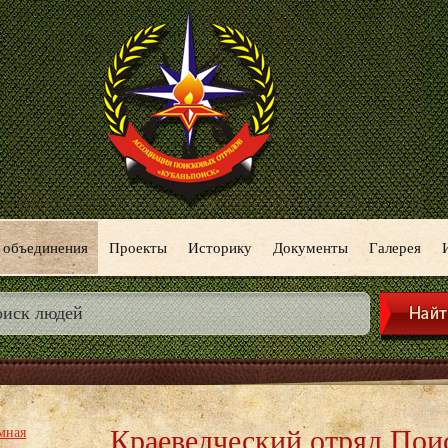
 объединения
Проекты
Историку
Документы
Галерея
Краеведческий отряд Пои
мная