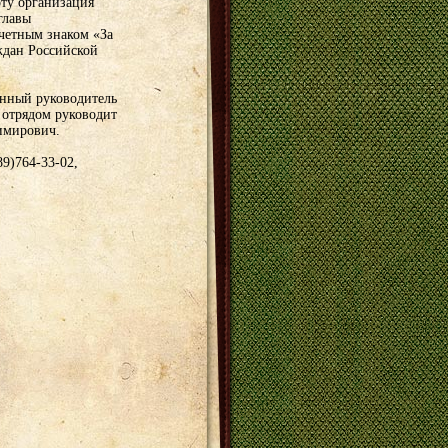
ту организация
главы
очетным знаком «За
ждан Российской
енный руководитель
 отрядом руководит
имирович.
9)764-33-02,