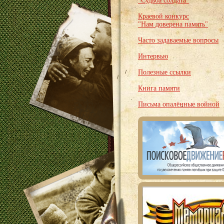
"Судьба солдата"
Краевой конкурс
"Нам доверена память"
Часто задаваемые вопросы
Интервью
Полезные ссылки
Книга памяти
Письма опалённые войной