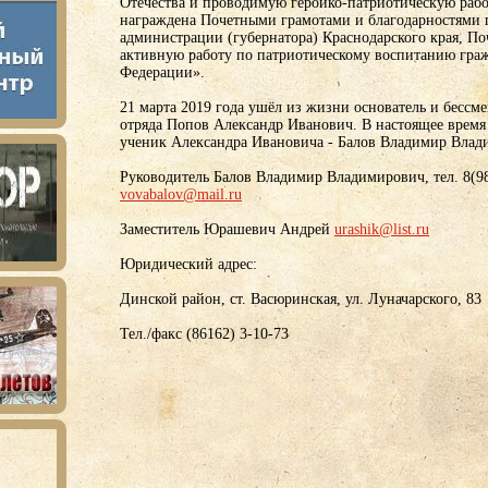
Отечества и проводимую героико-патриотическую рабо
награждена Почетными грамотами и благодарностями 
администрации (губернатора) Краснодарского края, П
активную работу по патриотическому воспитанию гра
Федерации».
21 марта 2019 года ушёл из жизни основатель и бессм
отряда Попов Александр Иванович. В настоящее время
ученик Александра Ивановича - Балов Владимир Влад
Руководитель Балов Владимир Владимирович, тел. 8(98
vovabalov@mail.ru
Заместитель Юрашевич Андрей
urashik@list.ru
Юридический адрес:
Динской район, ст. Васюринская, ул. Луначарского, 83
Тел./факс (86162) 3-10-73