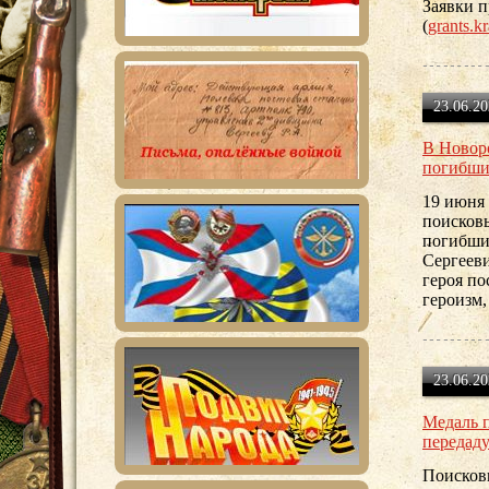
Заявки 
(
grants.kr
23.06.20
В Новор
погибши
19 июня 
поисков
погибши
Сергеев
героя п
героизм
23.06.20
Медаль 
передад
Поисков