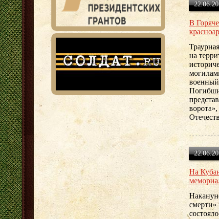
22.06.20
В Горяче
красноа
Траурна
на терр
историче
могилами
военный
Погибши
предста
ворота»
Отечеств
22.06.20
На Куба
мемориа
Накануне
смерти»
состоял