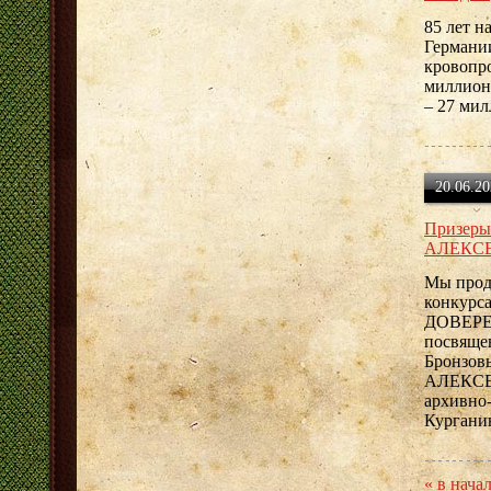
85 лет н
Германии
кровопро
миллион
– 27 ми
20.06.20
Призеры
АЛЕКС
Мы прод
конкурс
ДОВЕРЕН
посвяще
Бронзов
АЛЕКСЕЙ
архивно
Кургани
« в нача