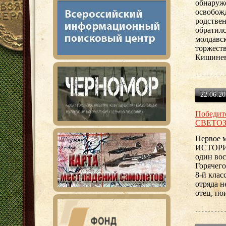
обнаруже
освобож
родстве
обратилс
молдавс
торжест
Кишиневе
22.06.20
Победит
СВЕТО
Первое
ИСТОРИ
один во
Горячего
8-й клас
отряда н
отец, п