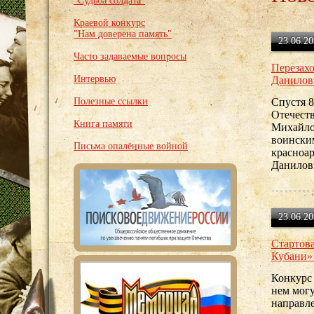
"Судьба солдата"
Краевой конкурс
"Нам доверена память"
23.06.20
Часто задаваемые вопросы
Перезахо
Интервью
Данилов
Полезные ссылки
Спустя 8
Отечеств
Книга памяти
Михайло
воински
Письма опалённые войной
красноар
Данилов
23.06.20
Стартова
Кубани» 
Конкурс
нем мог
направл