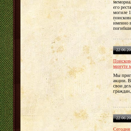
мемориа
его рест
могиле 
поискови
именно в
погибши
22.06.20
Поисков
минуте 
Мы приг
акции. В
свои дел
граждан
22.06.20
Сегодня 