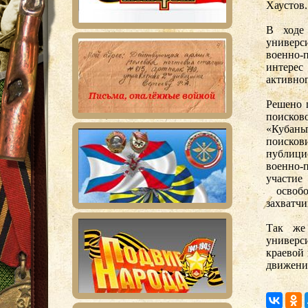
Хаустов.
В ходе
универс
военно-
интерес
активног
Решено 
поисков
«Кубан
поисков
публици
военно-
участие
освобо
захватчи
Так же 
универси
краевой
движени