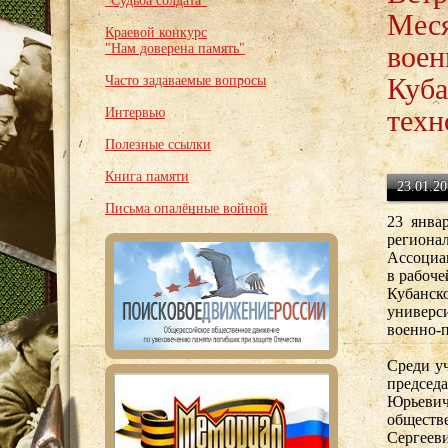
"Судьба солдата"
Меся
Краевой конкурс
воен
"Нам доверена память"
Куба
Часто задаваемые вопросы
техн
Интервью
Полезные ссылки
Книга памяти
23.01.20
Письма опалённые войной
23 янва
региона
Ассоциа
в рабоче
Кубанск
универс
военно-
Среди у
председ
Юрьеви
обществ
Сергеев