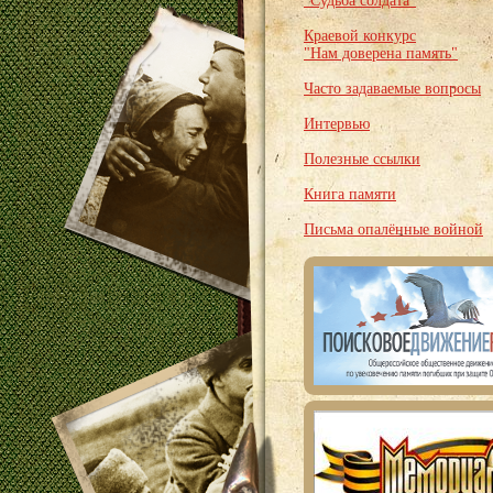
"Судьба солдата"
Краевой конкурс
"Нам доверена память"
Часто задаваемые вопросы
Интервью
Полезные ссылки
Книга памяти
Письма опалённые войной