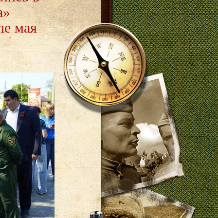
а»
ле мая