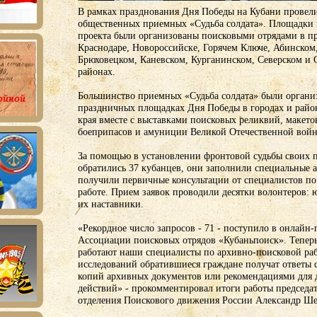
В рамках празднования Дня Победы на Кубани провел
общественных приемных «Судьба солдата». Площадки 
проекта были организованы поисковыми отрядами в п
Краснодаре, Новороссийске, Горячем Ключе, Абинско
Брюховецком, Каневском, Курганинском, Северском и 
районах.
Большинство приемных «Судьба солдата» были органи
праздничных площадках Дня Победы в городах и райо
края вместе с выставками поисковых реликвий, макето
боеприпасов и амуниции Великой Отечественной вой
За помощью в установлении фронтовой судьбы своих 
обратились 37 кубанцев, они заполнили специальные 
получили первичные консультации от специалистов п
работе. Прием заявок проводили десятки волонтеров:
их наставники.
«Рекордное число запросов - 71 - поступило в онлайн
Ассоциации поисковых отрядов «Кубаньпоиск». Тепер
работают наши специалисты по архивно-поисковой раб
исследований обратившиеся граждане получат ответы
копий архивных документов или рекомендациями для
действий» - прокомментировал итоги работы председа
отделения Поискового движения России Александр Ше