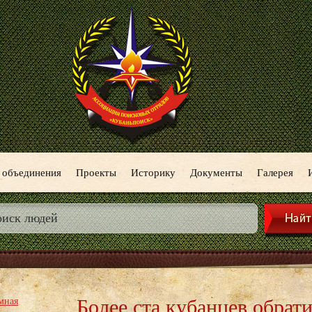
 объединения
Проекты
Историку
Документы
Галерея
Более ста кубанцев обрати
мная