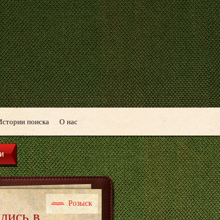
Истории поиска
О нас
Розыск
лись в