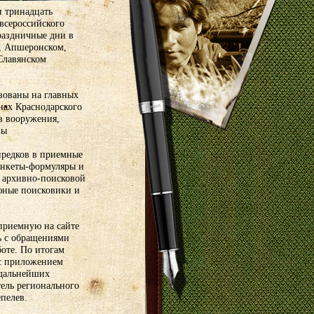
и тринадцать
всероссийского
раздничные дни в
м, Апшеронском,
Славянском
зованы на главных
нах Краснодарского
в вооружения,
ны
предков в приемные
анкеты-формуляры и
о архивно-поисковой
 юные поисковики и
-приемную на сайте
ь с обращениями
оте. По итогам
 с приложением
 дальнейших
тель регионального
пелев.