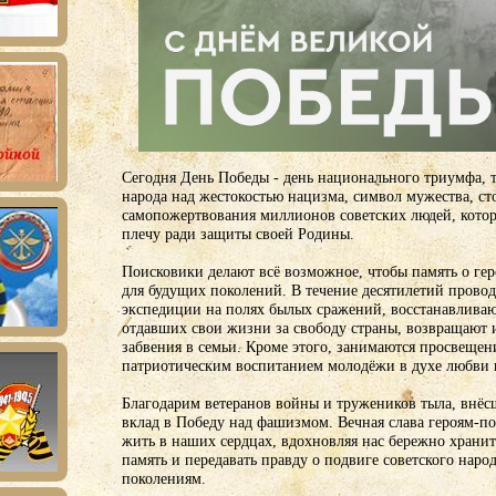
Сегодня День Победы - день национального триумфа, 
народа над жестокостью нацизма, символ мужества, ст
самопожертвования миллионов советских людей, котор
плечу ради защиты своей Родины.
Поисковики делают всё возможное, чтобы память о гер
для будущих поколений. В течение десятилетий прово
экспедиции на полях былых сражений, восстанавливаю
отдавших свои жизни за свободу страны, возвращают 
забвения в семьи. Кроме этого, занимаются просвещен
патриотическим воспитанием молодёжи в духе любви к
Благодарим ветеранов войны и тружеников тыла, внё
вклад в Победу над фашизмом. Вечная слава героям-по
жить в наших сердцах, вдохновляя нас бережно храни
память и передавать правду о подвиге советского нар
поколениям.