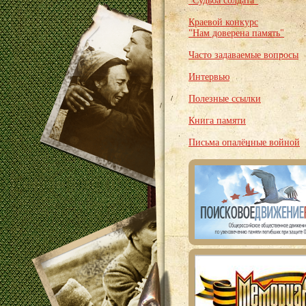
"Судьба солдата"
Краевой конкурс
"Нам доверена память"
Часто задаваемые вопросы
Интервью
Полезные ссылки
Книга памяти
Письма опалённые войной