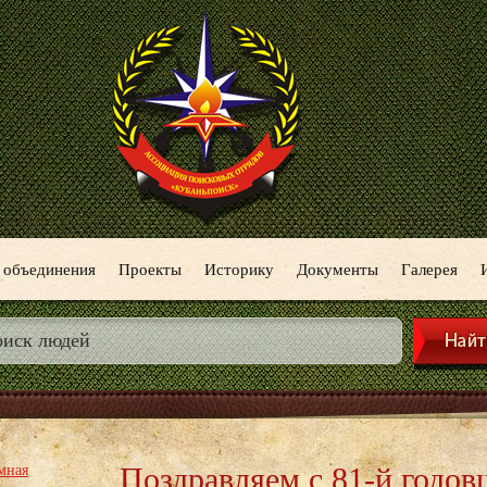
 объединения
Проекты
Историку
Документы
Галерея
Поздравляем с 81-й годо
мная