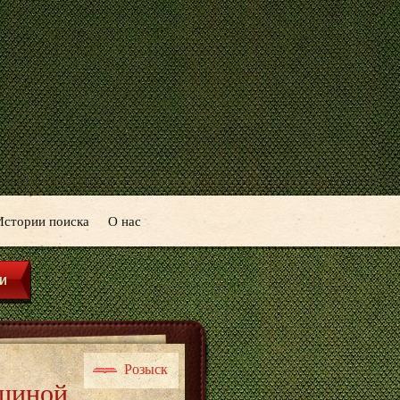
Истории поиска
О нас
Розыск
вщиной