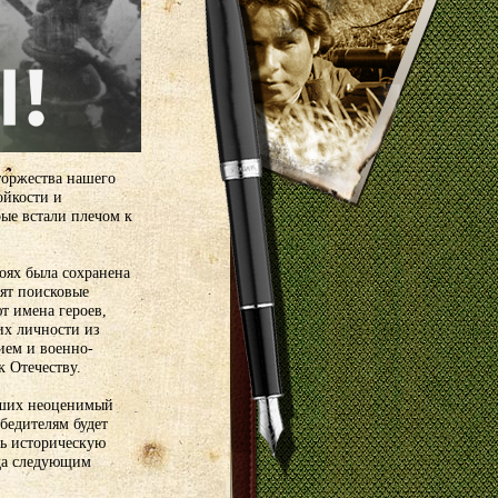
торжества нашего
ойкости и
ые встали плечом к
оях была сохранена
дят поисковые
т имена героев,
их личности из
ием и военно-
 Отечеству.
сших неоценимый
бедителям будет
ть историческую
ода следующим