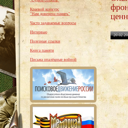
"Судьба солдата"
фрон
Краевой конкурс
ценн
"Нам доверена память"
Часто задаваемые вопросы
Интервью
20.02.20
Полезные ссылки
Книга памяти
Письма опалённые войной