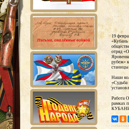
19 февра
«Кубань 
обществ
отряд «
Яровенко
рубеж» к
станицы
Наши ко
«Судьба 
установл
Работа 
рамках
КУБАНИ»