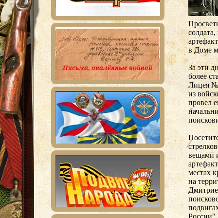
Просвет
солдата,
артефак
в Доме 
За эти д
более ст
Лицея № 
из войск
провел е
начальн
поискови
Посетит
стрелко
вещами 
артефак
местах 
на терри
Дмитрие
поисково
подвигах
России".