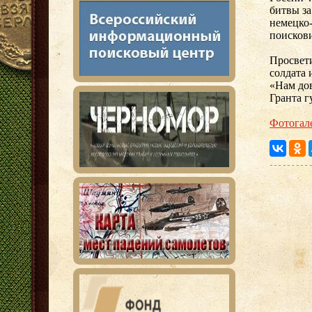
битвы за
немецко-
поисков
Просвет
солдата 
«Нам дов
Гранта г
Фотогал