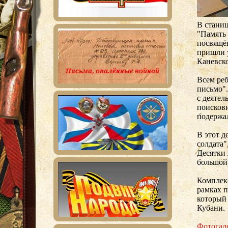
В станиц
"Память
посвящён
пришли 
Каневск
Всем реб
письмо"
с деяте
поисков
подержал
В этот д
солдата"
Десятки 
большой
Комплек
рамках п
который 
Кубани.
Фотогал