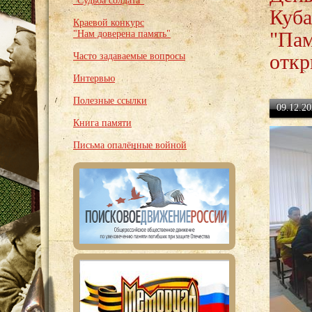
"Судьба солдата"
Куба
Краевой конкурс
"Пам
"Нам доверена память"
откр
Часто задаваемые вопросы
Интервью
Полезные ссылки
09.12.20
Книга памяти
Письма опалённые войной