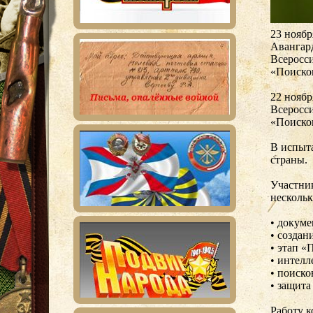
23 ноябр
Авангард
Всеросс
«Поиско
22 ноябр
Всеросс
«Поиско
В испыта
страны.
Участник
нескольк
• докуме
• создан
• этап «
• интелл
• поиско
• защита
Работу 