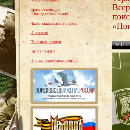
"Судьба солдата"
Всер
Краевой конкурс
поис
"Нам доверена память"
«Пои
Часто задаваемые вопросы
Интервью
Полезные ссылки
26.11.20
Книга памяти
Письма опалённые войной