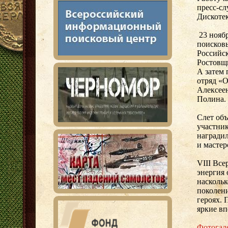
пресс-с
Дискотек
23 нояб
поисковы
Российс
Ростовщ
А затем
отряд «О
Алексее
Полина. 
Слет объ
участник
наградил
и мастер
VIII Все
энергия 
наскольк
поколени
героях. 
яркие вп
Фотогал