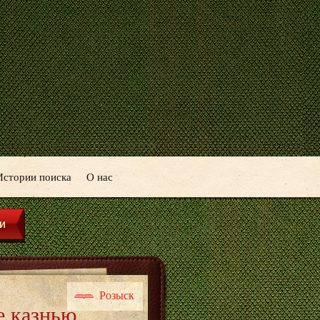
Истории поиска
О нас
Розыск
е казнью