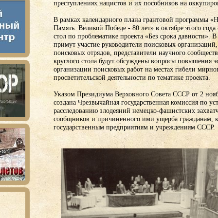
преступлениях нацистов и их пособников на оккупиро
В рамках календарного плана грантовой программы «Н
Память. Великой Победе - 80 лет» в октябре этого года
стол по проблематике проекта «Без срока давности». 
примут участие руководители поисковых организаций
поисковых отрядов, представители научного сообщества
круглого стола будут обсуждены вопросы повышения 
организации поисковых работ на местах гибели мирно
просветительской деятельности по тематике проекта.
Указом Президиума Верховного Совета СССР от 2 нояб
создана Чрезвычайная государственная комиссия по у
расследованию злодеяний немецко-фашистских захват
сообщников и причиненного ими ущерба гражданам, к
государственным предприятиям и учреждениям СССР.