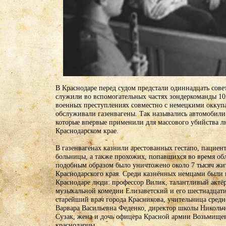
В Краснодаре перед судом предстали одиннадцать сове
служили во вспомогательных частях зондеркоманды 10
военных преступлениях совместно с немецкими оккуп
обслуживали газенвагены. Так назывались автомобили
которые впервые применили для массового убийства л
Краснодарском крае.
В газенвагенах казнили арестованных гестапо, пациен
больницы, а также прохожих, попавшихся во время обл
подобным образом было уничтожено около 7 тысяч жи
Краснодарского края. Среди казнённых немцами были 
Краснодаре люди: профессор Вилик, талантливый актёр
музыкальной комедии Елизаветский и его шестнадцати
старейший врач города Красникова, учительница сред
Варвара Васильевна Феденко, директор школы Никольч
Сузак, жена и дочь офицера Красной армии Возьмищев
краснодарцы.