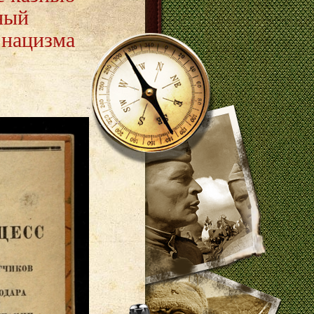
ный
 нацизма