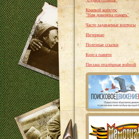
"Судьба солдата"
Краевой конкурс
"Нам доверена память"
Часто задаваемые вопросы
Интервью
Полезные ссылки
Книга памяти
Письма опалённые войной