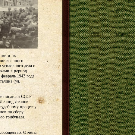
ами и их
ние военного
 уголовного дела о
ками в период
 февраль 1943 года
талина (ул.
е писатели СССР:
 Леонид Леонов.
судебному процессу
нов по сбору
го трибунала.
 сообщество. Отчеты