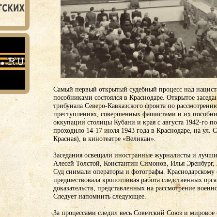
Самый первый открытый судебный процесс над нацист
пособниками состоялся в Краснодаре. Открытое заседа
трибунала Северо-Кавказского фронта по рассмотрению
преступлениях, совершенных фашистами и их пособни
оккупации столицы Кубани и края с августа 1942-го по
проходило 14-17 июля 1943 года в Краснодаре, на ул. С
Красная), в кинотеатре «Великан».
Заседания освещали иностранные журналисты и лучши
Алесей Толстой, Константин Симонов, Илья Эренбург,
Суд снимали операторы и фотографы. Краснодарскому 
предшествовала кропотливая работа следственных орга
доказательств, представленных на рассмотрение военно
Следует напомнить следующее.
За процессами следил весь Советский Союз и мировое