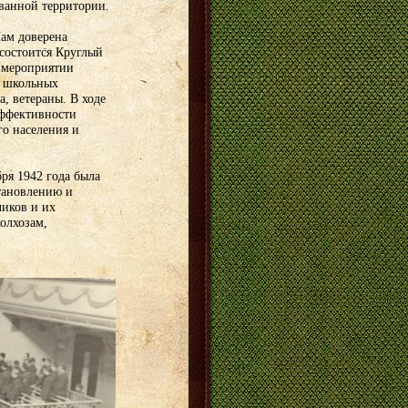
ванной территории.
ам доверена
 состоится Круглый
В мероприятии
, школьных
, ветераны. В ходе
эффективности
го населения и
ря 1942 года была
становлению и
чиков и их
олхозам,