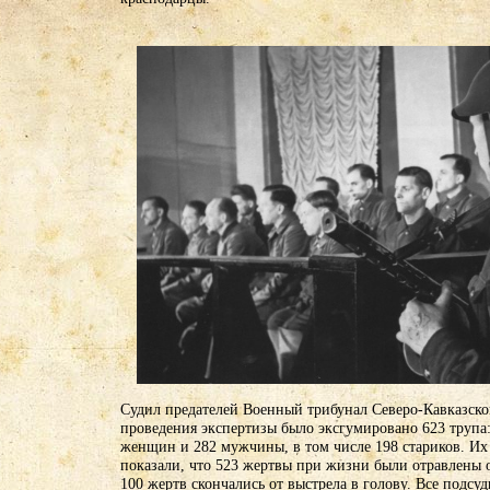
Судил предателей Военный трибунал Северо-Кавказско
проведения экспертизы было эксгумировано 623 трупа:
женщин и 282 мужчины, в том числе 198 стариков. Их
показали, что 523 жертвы при жизни были отравлены о
100 жертв скончались от выстрела в голову. Все подсу