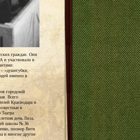
тских граждан. Они
А и участвовали в
антами:
 – «душегубки,
юдей именно в
тов городской
ав. Всего
телей Краснодара и
известные в
 Театра
летняя дочь Лиза,
ней школы № 36
енко, пионер Витя
а и многие другие