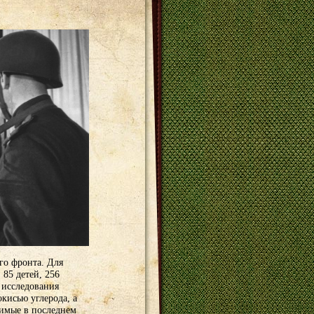
го фронта. Для
 85 детей, 256
 исследования
кисью углерода, а
димые в последнем