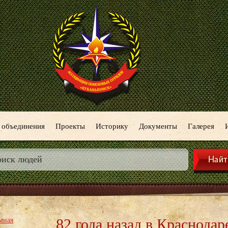
 объединения
Проекты
Историку
Документы
Галерея
82 года назад в Краснодар
мная