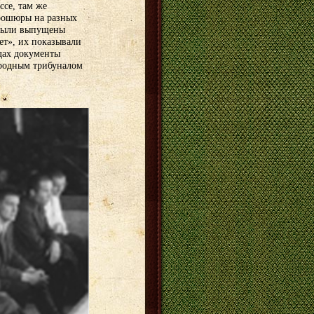
ссе, там же
брошюры на разных
у были выпущены
ет», их показывали
дах документы
ародным трибуналом