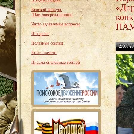
"Судьба солдата"
«Дор
Краевой конкурс
кон
"Нам доверена память"
ПАМ
Часто задаваемые вопросы
Интервью
Полезные ссылки
27.06.20
Книга памяти
Письма опалённые войной