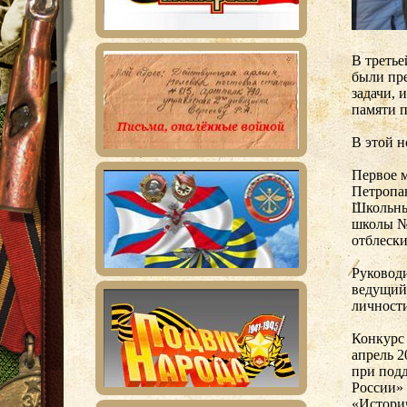
В треть
были пре
задачи, 
памяти 
В этой н
Первое 
Петропа
Школьны
школы №
отблеск
Руковод
ведущий
личност
Конкурс
апрель 
при под
России»
«Историч