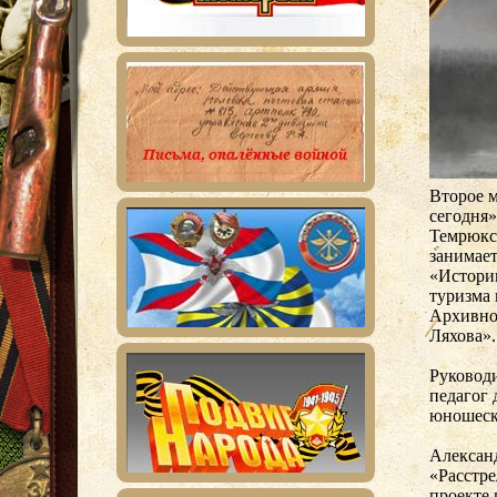
Второе 
сегодня»
Темрюкск
занимает
«Истори
туризма 
Архивно
Ляхова».
Руковод
педагог 
юношеско
Александ
«Расстре
проекте 