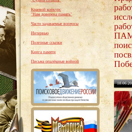
"Судьба солдата"
рабо
Краевой конкурс
иссл
"Нам доверена память"
раб
Часто задаваемые вопросы
ПАМ
Интервью
поис
Полезные ссылки
посв
Книга памяти
Поб
Письма опалённые войной
18.06.20