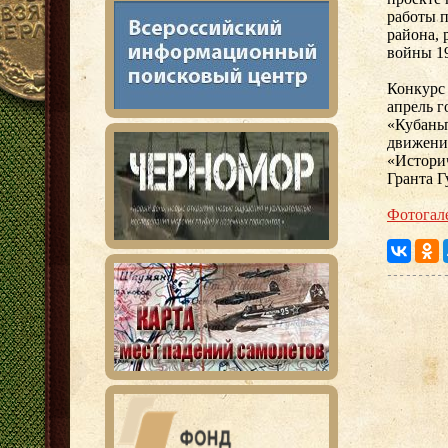
работы 
района,
войны 19
Конкурс
апрель г
«Кубань
движени
«Историч
Гранта Г
Фотогал