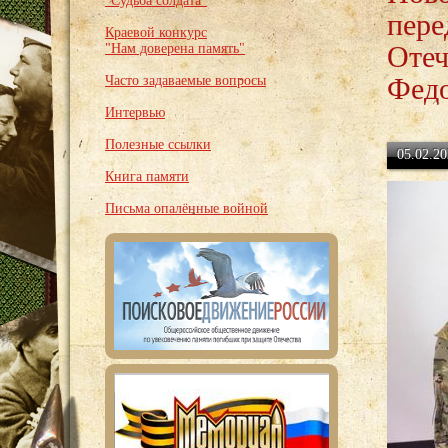
"Судьба солдата"
пере
Краевой конкурс
Отеч
"Нам доверена память"
Федо
Часто задаваемые вопросы
Интервью
Полезные ссылки
05.02.20
Книга памяти
Письма опалённые войной