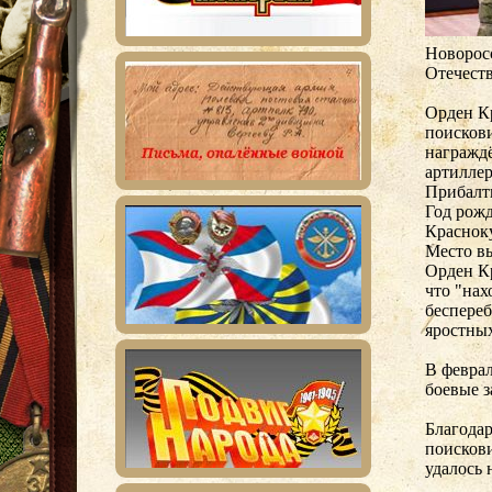
Новорос
Отечест
Орден К
поискови
награждё
артиллер
Прибалт
Год рожд
Красноку
Место вы
Орден Кр
что "нах
беспереб
яростных
В февра
боевые з
Благодар
поисков
удалось 