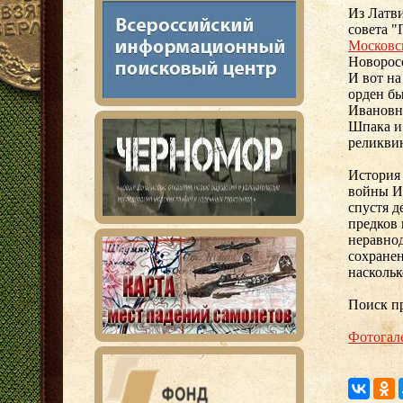
Из Латв
совета 
Московс
Новоросс
И вот на
орден бы
Ивановн
Шпака и
реликви
История
войны Ив
спустя д
предков 
неравно
сохранен
наскольк
Поиск п
Фотогал