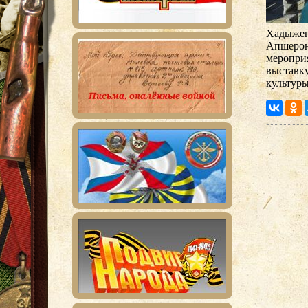
Хадыжен
Апшерон
мероприя
выставк
культуры