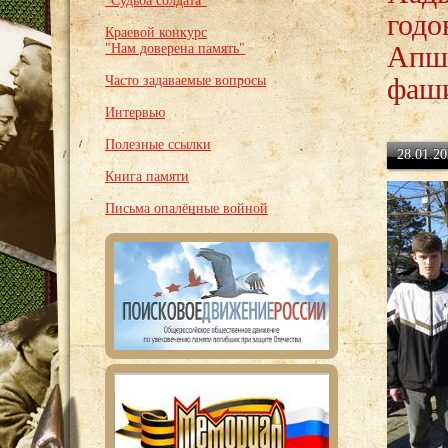
"Судьба солдата"
годо
Краевой конкурс
Апше
"Нам доверена память"
фаши
Часто задаваемые вопросы
Интервью
Полезные ссылки
28.01.20
Книга памяти
Письма опалённые войной