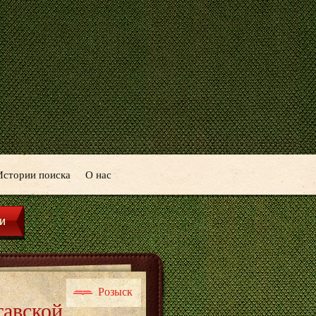
Истории поиска
О нас
Розыск
тавской