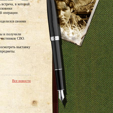
 встреча, в которой
исковики
й операции.
поделился своими
сы и получили
участников СВО.
посмотреть выставку
 предметы.
Все новости