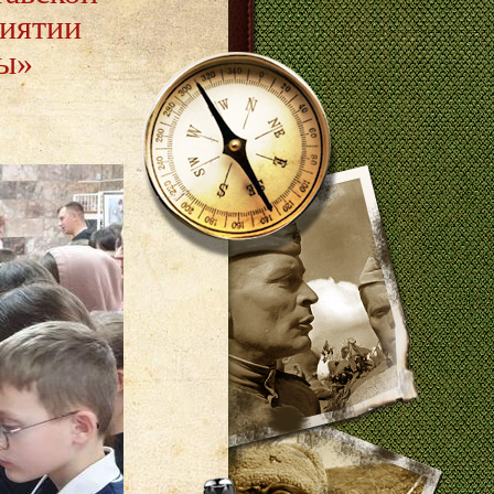
риятии
ы»