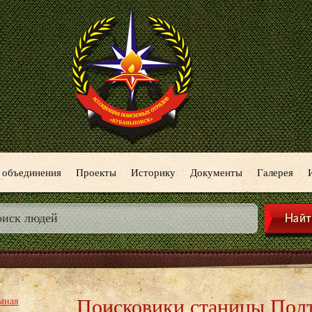
 объединения
Проекты
Историку
Документы
Галерея
Поисковики станицы Пол
мная