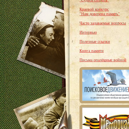
"Судьба солдата"
Краевой конкурс
"Нам доверена память"
Часто задаваемые вопросы
Интервью
Полезные ссылки
Книга памяти
Письма опалённые войной