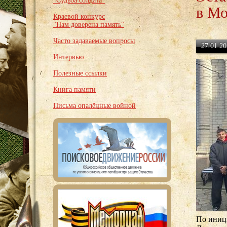
"Судьба солдата"
в Мо
Краевой конкурс
"Нам доверена память"
Часто задаваемые вопросы
27.01.20
Интервью
Полезные ссылки
Книга памяти
Письма опалённые войной
По иниц