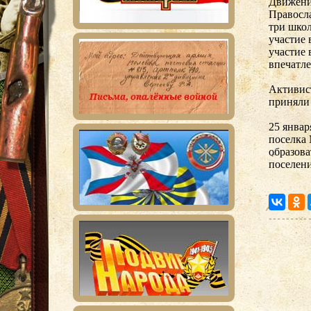
Движени
Правосла
три школ
участие 
участие 
впечатле
Активис
приняли 
25 янва
поселка 
образова
поселен