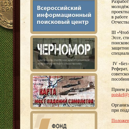
Разрабо
молодёжи
проектна
в работ
Отчества
III «Что
Эссе, ст
поисков
защитни
специал
IV «Без 
Реферат,
советско
пособни
Прием ра
poiskrf@
Организ
при подд
Положен