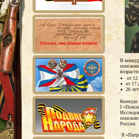
В конкур
поисков
возрастн
от 12 
от 17 
26 лет
Конкурс
I «Поиск
Исследо
поисков
России.
II «Патр