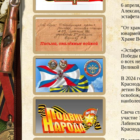
6 апреля
Алексан
эстафета
"От храм
юнармей
Храме В
«Эстафе
Победы 
о всех н
Великой
В 2024 
Краснода
летию В
освобожд
наиболее
Свеча ст
участие 
Лабинско
Краснода