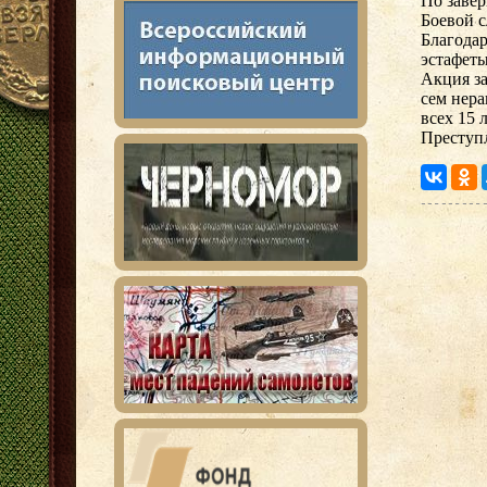
По заве
Боевой с
Благода
эстафеты
Акция з
сем нер
всех 15
Преступ