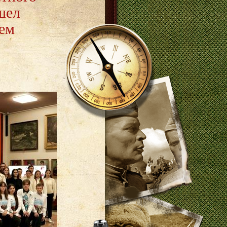
шел
ием