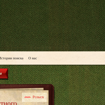
Истории поиска
О нас
Розыск
стного