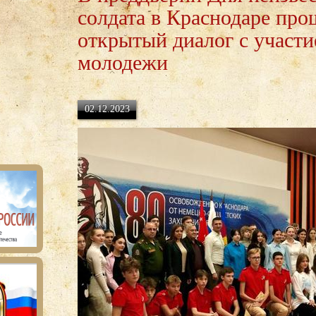
солдата в Краснодаре про
открытый диалог с участ
молодежи
02.12.2023