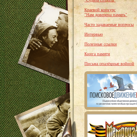
"Судьба солдата"
Краевой конкурс
"Нам доверена память"
Часто задаваемые вопросы
Интервью
Полезные ссылки
Книга памяти
Письма опалённые войной