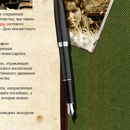
е сохранения
ечества, чьи имена
авы
состоялся
 – Дню неизвестного
ители
твенных
 комиссариата.
ики, отражающие
еского воспитания
ественного движения
ества.
оты, направленных
амяти погибших, а
, которые можно
роведена экскурсия