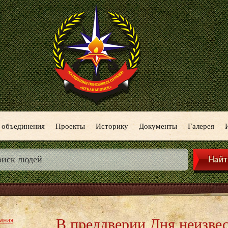
 объединения
Проекты
Историку
Документы
Галерея
В преддверии Дня неизве
мная