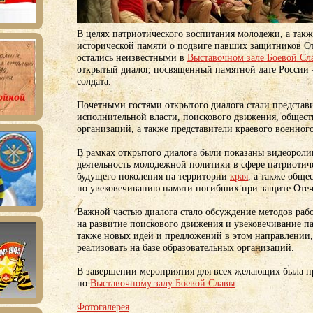
В целях патриотического воспитания молодежи, а такж
исторической памяти о подвиге павших защитников От
остались неизвестными в
Выставочном зале Боевой Сл
открытый диалог, посвященный памятной дате России
солдата.
Почетными гостями открытого диалога стали представ
исполнительной власти, поискового движения, общес
организаций, а также представители краевого военного
В рамках открытого диалога были показаны видеорол
деятельность молодежной политики в сфере патриотич
будущего поколения на территории
края
, а также общ
по увековечиванию памяти погибших при защите Отеч
Важной частью диалога стало обсуждение методов раб
на развитие поискового движения и увековечивание п
также новых идей и предложений в этом направлении
реализовать на базе образовательных организаций.
В завершении мероприятия для всех желающих была п
по
Выставочному залу Боевой Славы
.
Фотогалерея