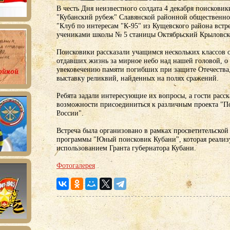
В честь Дня неизвестного солдата 4 декабря поисковик
"Кубанский рубеж" Славянской районной общественн
"Клуб по интересам "К-95" из Кущевского района встр
учениками школы № 5 станицы Октябрьский Крыловск
Поисковики рассказали учащимся нескольких классов о
отдавших жизнь за мирное небо над нашей головой, о
увековечению памяти погибших при защите Отечества
выставку реликвий, найденных на полях сражений.
Ребята задали интересующие их вопросы, а гости расск
возможности присоединиться к различным проекта "П
России".
Встреча была организовано в рамках просветительской
программы "Юный поисковик Кубани", которая реализу
использованием Гранта губернатора Кубани.
Фотогалерея