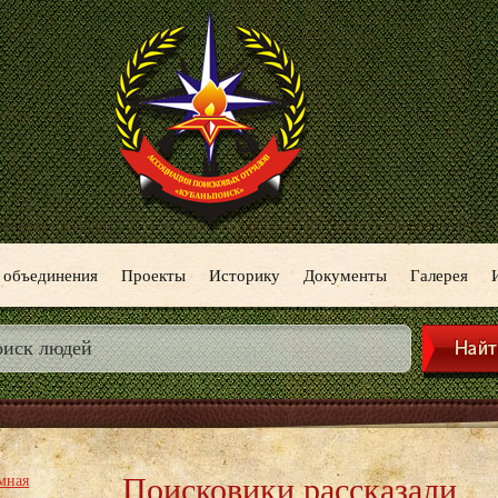
 объединения
Проекты
Историку
Документы
Галерея
Поисковики рассказали
мная