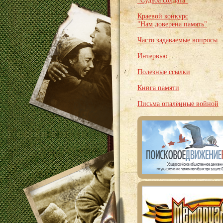
"Судьба солдата"
Краевой конкурс
"Нам доверена память"
Часто задаваемые вопросы
Интервью
Полезные ссылки
Книга памяти
Письма опалённые войной