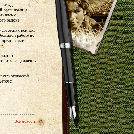
и отряда
ой организации
етились с
ого района.
 советских воинах,
 большой работе по
, представили
азали о
оискового движения
 патриотической
ется с
Все новости