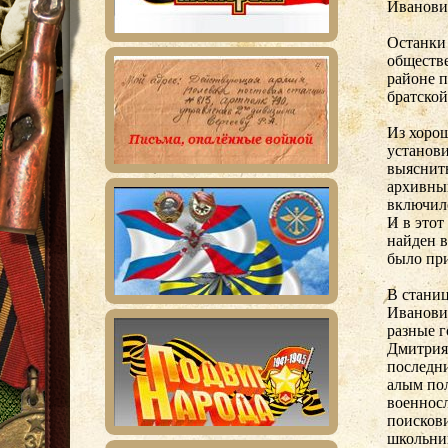
Иванови
Останки
обществе
районе п
братской
Из хорош
установи
выяснит
архивны
включилс
И в этот
найден 
было при
В стани
Иванович
разные г
Дмитрия 
последни
алым по
военнос
поискови
школьни