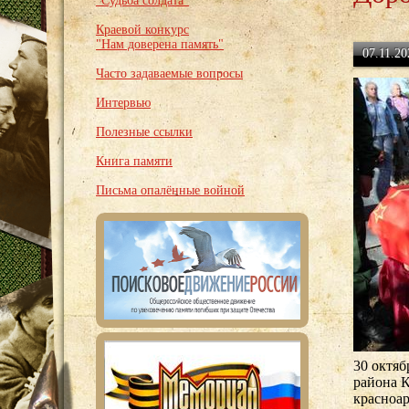
"Судьба солдата"
Краевой конкурс
"Нам доверена память"
07.11.20
Часто задаваемые вопросы
Интервью
Полезные ссылки
Книга памяти
Письма опалённые войной
30 октяб
района К
красноа