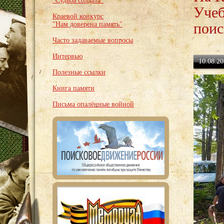
"Судьба солдата"
Учеб
Краевой конкурс
поис
"Нам доверена память"
Часто задаваемые вопросы
Интервью
10.08.20
Полезные ссылки
Книга памяти
Письма опалённые войной