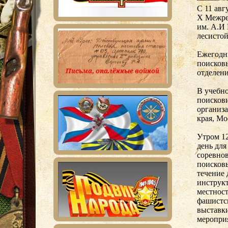
С 11 авг
X Межре
им. А.И
лесистой
Ежегодн
поисков
отделен
В учебно
поисков
организа
края, Мо
Утром 12
день для
соревно
поисковы
течение
инструк
местност
фашистс
выставки
меропри