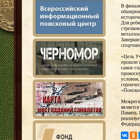
В финале
обширна
историче
Для реб
стрелков
металлои
Заверши
спортивн
«Цель Уч
прошли в
самое гл
прикосн
условия,
героичес
«Поиско
Межреги
является
Память. 
реализуе
Федерац