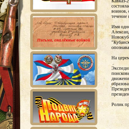
Кавказ-2
состояла
воинов,
течение 
Имя одн
Александ
Новокуба
"Кубанск
опознава
На цере
Экспеди
поисков
движени
образов
Президе
президен
Ролик п