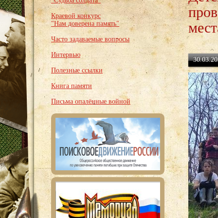
"Судьба солдата"
пров
Краевой конкурс
мест
"Нам доверена память"
Часто задаваемые вопросы
Интервью
30.03.20
Полезные ссылки
Книга памяти
Письма опалённые войной