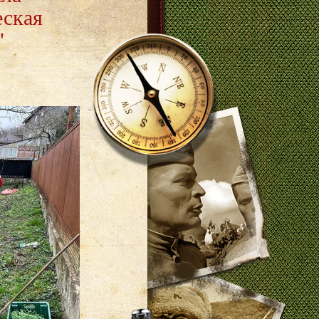
еская
"