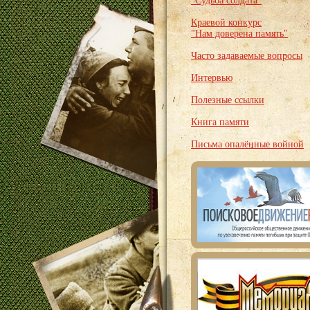
"Судьба солдата"
Краевой конкурс
"Нам доверена память"
Часто задаваемые вопросы
Интервью
Полезные ссылки
Книга памяти
Письма опалённые войной