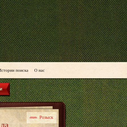
Истории поиска
О нас
Розыск
ала