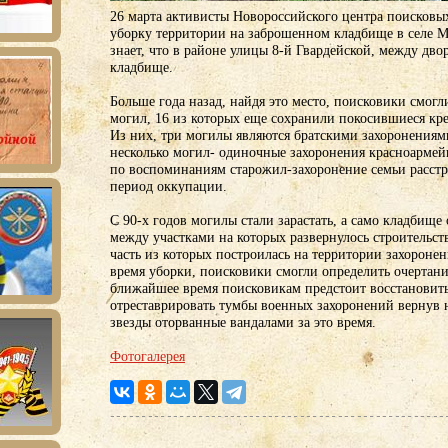
26 марта активисты Новороссийского центра поисковы
уборку территории на заброшенном кладбище в селе М
знает, что в районе улицы 8-й Гвардейской, между дво
кладбище.
Больше года назад, найдя это место, поисковики смогл
могил, 16 из которых еще сохранили покосившиеся кр
Из них, три могилы являются братскими захоронениям
несколько могил- одиночные захоронения красноармейц
по воспоминаниям старожил-захоронение семьи расст
период оккупации.
С 90-х годов могилы стали зарастать, а само кладбище
между участками на которых развернулось строительст
часть из которых построилась на территории захоронен
время уборки, поисковики смогли определить очертани
ближайшее время поисковикам предстоит восстановить
отреставрировать тумбы военных захоронений вернув 
звезды оторванные вандалами за это время.
Фотогалерея