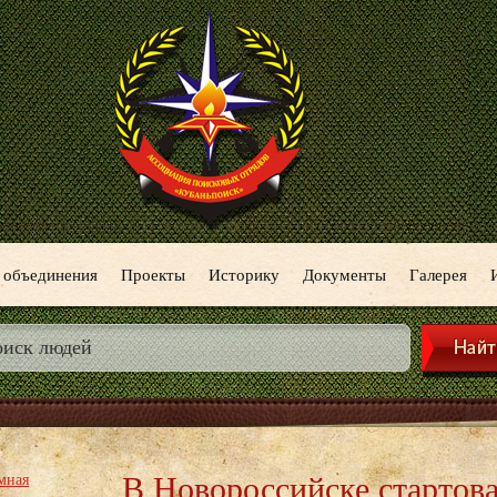
 объединения
Проекты
Историку
Документы
Галерея
В Новороссийске стартов
мная