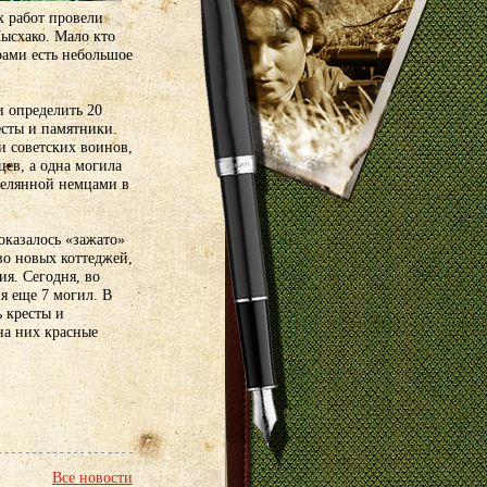
х работ провели
ысхако. Мало кто
рами есть небольшое
и определить 20
есты и памятники.
и советских воинов,
ев, а одна могила
релянной немцами в
 оказалось «зажато»
во новых коттеджей,
ия. Сегодня, во
я еще 7 могил. В
 кресты и
на них красные
Все новости