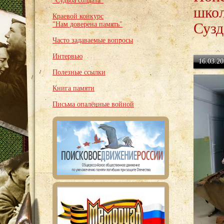
"Судьба солдата"
школ
Краевой конкурс
Сузд
"Нам доверена память"
Часто задаваемые вопросы
Интервью
16.03.20
Полезные ссылки
Книга памяти
Письма опалённые войной