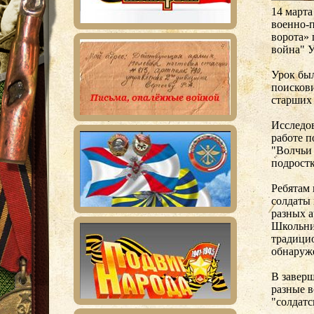
14 марта
военно-
ворота» 
война" У
Урок был
поисков
старших 
Исследов
работе п
"Волчьи 
подростк
Ребятам 
солдаты
разных 
Школьни
традици
обнаруж
В заверш
разные в
"солдатс