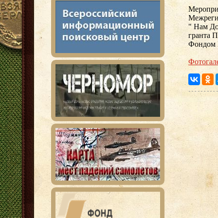
Меропри
Межреги
" Нам До
гранта П
Фондом 
Фотогал