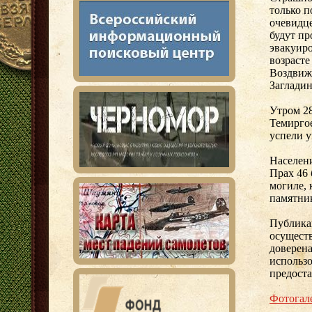
только п
очевидце
будут пр
эвакуиро
возрасте
Воздвиже
Загладина
Утром 28
Темиргое
успели у
Населени
Прах 46 
могиле, 
памятни
Публика
осущест
доверена
использ
предост
Фотогал