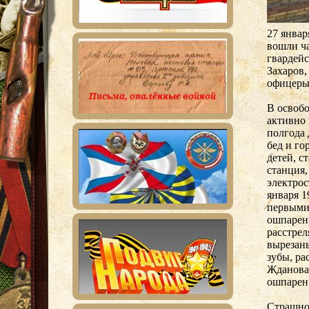
27 январ
вошли ч
гвардейс
Захаров,
офицеры 
В освоб
активно 
полгода 
бед и го
детей, 
станция,
электрос
января 1
первыми 
ошпарен 
расстрел
вырезаны
зубы, ра
Жданова,
ошпарен 
Страшно