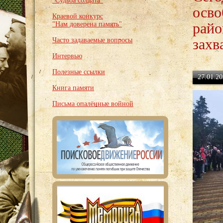
"Судьба солдата"
осво
Краевой конкурс
райо
"Нам доверена память"
захв
Часто задаваемые вопросы
Интервью
Полезные ссылки
27.01.20
Книга памяти
Письма опалённые войной