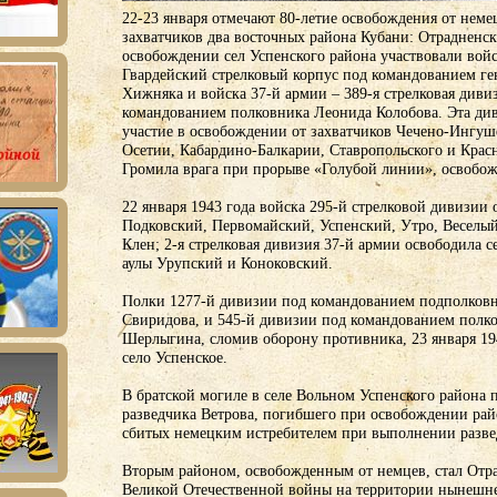
22-23 января отмечают 80-летие освобождения от нем
захватчиков два восточных района Кубани: Отрадненс
освобождении сел Успенского района участвовали войс
Гвардейский стрелковый корпус под командованием ге
Хижняка и войска 37-й армии – 389-я стрелковая диви
командованием полковника Леонида Колобова. Эта ди
участие в освобождении от захватчиков Чечено-Ингуш
Осетии, Кабардино-Балкарии, Ставропольского и Красн
Громила врага при прорыве «Голубой линии», освобож
22 января 1943 года войска 295-й стрелковой дивизии 
Подковский, Первомайский, Успенский, Утро, Весел
Клен; 2-я стрелковая дивизия 37-й армии освободила с
аулы Урупский и Коноковский.
Полки 1277-й дивизии под командованием подполковн
Свиридова, и 545-й дивизии под командованием полк
Шерлыгина, сломив оборону противника, 23 января 19
село Успенское.
В братской могиле в селе Вольном Успенского района 
разведчика Ветрова, погибшего при освобождении райо
сбитых немецким истребителем при выполнении разве
Вторым районом, освобожденным от немцев, стал Отр
Великой Отечественной войны на территории нынешне