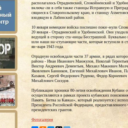
располагалось Отрадненский, Спокойненский и Удобне
включа¬ли в себя также станицы Исправную и Преград
сящиеся к Ставропольскому краю, и станицу Ахметовс
входящую в Лабинский район.
10 января немецкие войска поспешно поки¬нули Спок
20 января - Отрадненский и Удобненский. Они уходили
ведущей в сторону ста¬ницы Бесстрашной. Буквально 
шли наши на¬ступающие части, которые вступили в с
ян¬варя 1943 года.
Отрадную освобождали части 37 армии, в рядах котор
района - Иван Иванович Манжулов, Николай Терентье
Виктор Андреевич Дементьев, Михаил Макеевич Молч
Яковлевич Банников, Евгений Михайлович Иванов, П
Казаков, Сергей Федорович Руденко, Федор Корнеевич
Михайлович Соседов.
Публикации хроники 80-летия освобождения Кубани 
осуществляются в рамках проекта кубанских поискови
Память. Битва за Кавказ», который реализуется с испо
Президента Российской Федерации, предоставленного
президентских грантов.
Фотогалерея