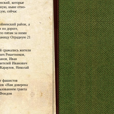
нский, которые
ную, ныне отно-
кую, сейчас
ойненский район, а
 по дороге,
по пятам за ними
таницу Отрадную 21
ой сражались жители
вич Решетников,
анов, Иван
антелей Иванович
 Караулов, Николай
от фашистов
ков «Нам доверена
льзованием гранта
 Фондом