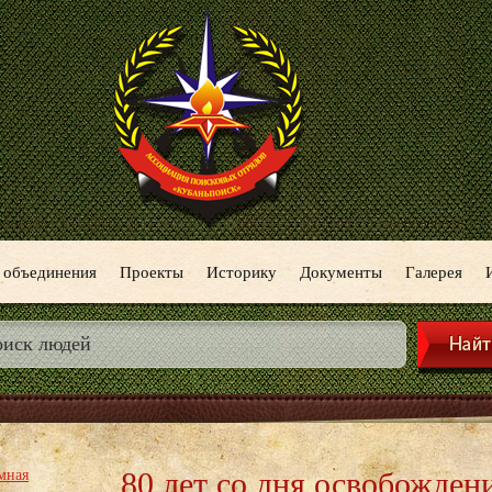
 объединения
Проекты
Историку
Документы
Галерея
80 лет со дня освобожден
мная