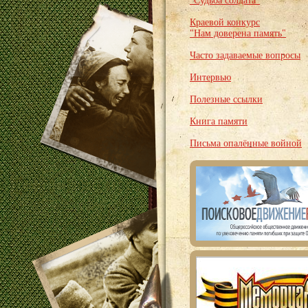
"Судьба солдата"
Краевой конкурс
"Нам доверена память"
Часто задаваемые вопросы
Интервью
Полезные ссылки
Книга памяти
Письма опалённые войной