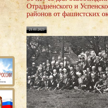
Отрадненского и Успенско
районов от фашистских о
21.01.2023