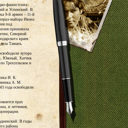
ецко-фашистских
кий и Успенский. В
ка 9-й армии – 11-й
нерал-майора Ивана
зия под
визия принимала
етии, Северной
одарского краев.
дала Тамань.
освободили хутора
ый, Южный, Хатчик
ело Трехсельское и
ика И. К.
овника А. М.
43 года освободили
покоится прах
на, и летчиков,
доперации.
адненский. В годы
го района