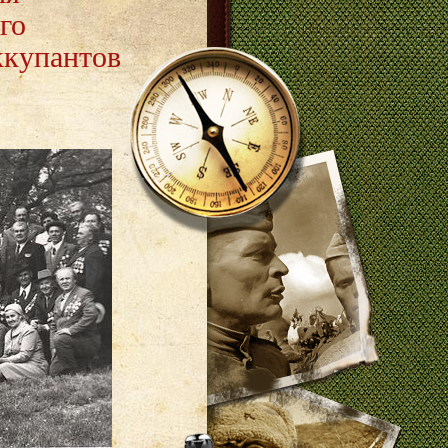
го
ккупантов