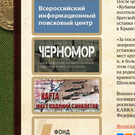
После ц
«Кубаньп
посетили
братской
останки 
в Крымс
«За пос
захороне
установл
мест кру
и, в бол
этом год
на родин
краевог
Шепелев
Военно-
посвяще
реализ
КАВКАЗ»
Федерац
Фотогал