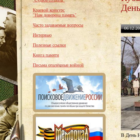
"Судьба солдата"
День
Краевой конкурс
"Нам доверена память"
Часто задаваемые вопросы
06.12.20
Интервью
Полезные ссылки
Книга памяти
Письма опалённые войной
В День 