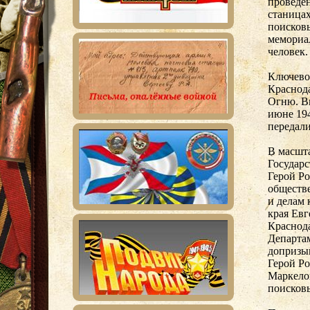
проведен
станица
поисков
мемориал
человек.
Ключево
Краснод
Огню. Вн
июне 194
передал
В масшт
Государ
Герой Ро
обществ
и делам 
края Ев
Краснода
Департам
допризы
Герой Ро
Маркело
поисковы