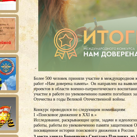
Более 500 человек приняли участие в международном 
работ «Нам доверена память». Он направлен на выявл
проектов в области военно-патриотического воспитани
участие в работе по увековечению памяти погибших з
Отечества в годы Великой Отечественной войны.
Конкурс проводился по следующим номинациям:
I «Поисковое движение в XXI в.»
Исследование, раскрывающие цели, задачи и идеологи
работы, работы по увековечению памяти защитников О
посвященное истории поискового движения в России.
3 место заняла
Боровикова Светлана Павловна из 