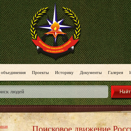
 объединения
Проекты
Историку
Документы
Галерея
Поисковое движение Росс
мная