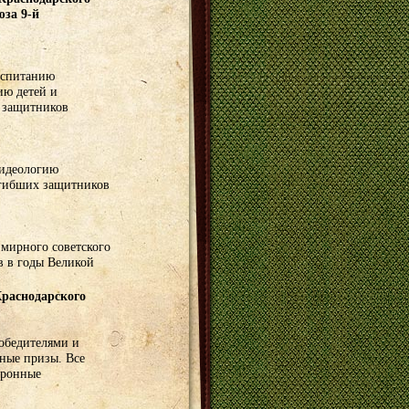
юза 9-й
оспитанию
ию детей и
 защитников
 идеологию
огибших защитников
 мирного советского
в в годы Великой
раснодарского
обедителями и
нные призы. Все
тронные