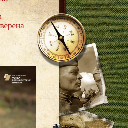
а
верена