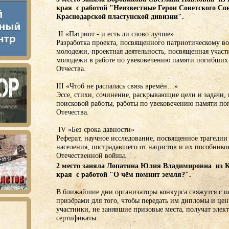
края с работой "Неизвестные Герои Советского Со
Краснодарской пластунской дивизии".
II «Патриот - и есть ли слово лучше»
Разработка проекта, посвященного патриотическому в
молодежи, проектная деятельность, посвященная участ
молодежи в работе по увековечению памяти погибших
Отчества.
III «Чтоб не распалась связь времён…»
Эссе, стихи, сочинение, раскрывающие цели и задачи,
поисковой работы, работы по увековечению памяти п
Отечества.
IV «Без срока давности»
Реферат, научное исследование, посвященное трагедии
населения, пострадавшего от нацистов и их пособнико
Отечественной войны.
2 место заняла
Лопатина Юлия Владимировна из К
края с работой "О чём помнит земля?".
В ближайшие дни организаторы конкурса свяжутся с п
призёрами для того, чтобы передать им дипломы и це
участники, не занявшие призовые места, получат элек
сертификаты.