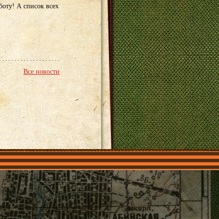
оту! А список всех
.
Все новости
О нас