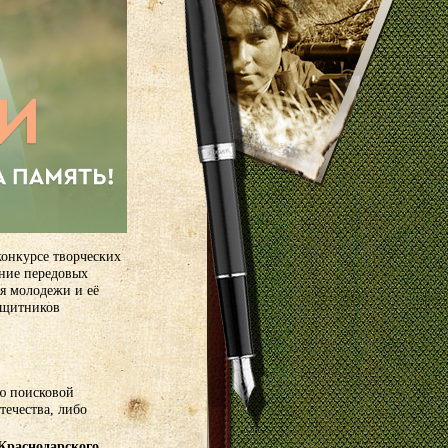
конкурсе творческих
ение передовых
я молодежи и её
ащитников
ю поисковой
течества, либо
Краснодарского