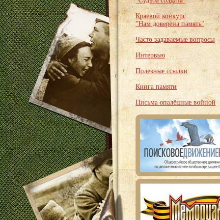
"Судьба солдата"
Краевой конкурс
"Нам доверена память"
Часто задаваемые вопросы
Интервью
Полезные ссылки
Книга памяти
Письма опалённые войной