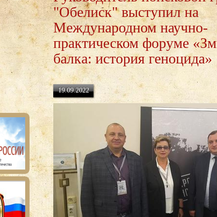
"Обелиск" выступил на
Международном научно-
практическом форуме «Зм
балка: история геноцида»
19.09.2022