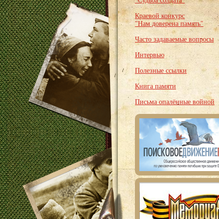
"Судьба солдата"
Краевой конкурс
"Нам доверена память"
Часто задаваемые вопросы
Интервью
Полезные ссылки
Книга памяти
Письма опалённые войной