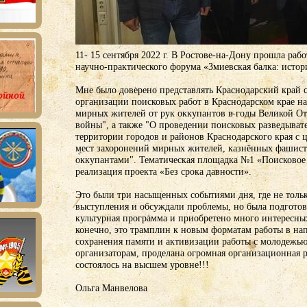
11- 15 сентября 2022 г. В Ростове-на-Дону прошла ра
научно-практического форума «Змиевская балка: истор
Мне было доверено представлять Краснодарский край
организации поисковых работ в Краснодарском крае на
мирных жителей от рук оккупантов в годы Великой О
войны", а также "О проведении поисковых разведыват
территории городов и районов Краснодарского края с
мест захоронений мирных жителей, казнённых фашис
оккупантами". Тематическая площадка №1 «Поисковое
реализация проекта «Без срока давности».
Это были три насыщенных событиями дня, где не толь
выступления и обсуждали проблемы, но была подготов
культурная программа и приобретено много интересны
конечно, это трамплин к новым форматам работы в на
сохранения памяти и активизации работы с молодежью
организаторам, проделана огромная организационная р
состоялось на высшем уровне!!!
Ольга Манвелова