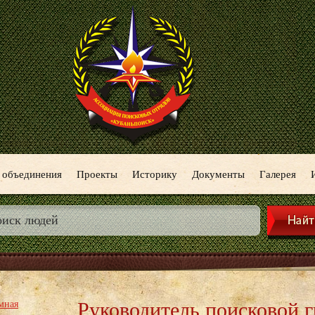
 объединения
Проекты
Историку
Документы
Галерея
Руководитель поисковой 
мная