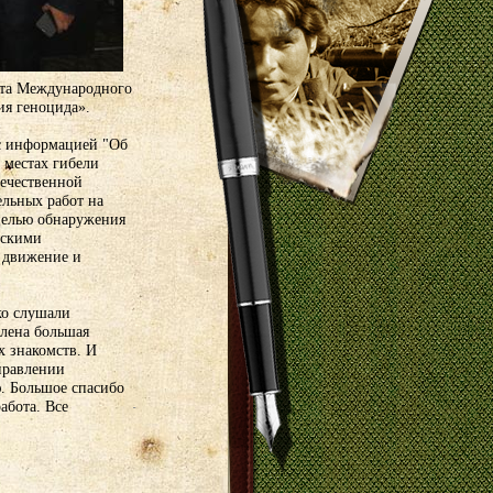
бота Международного
ия геноцида».
 с информацией "Об
 местах гибели
течественной
ельных работ на
 целью обнаружения
тскими
 движение и
ко слушали
лена большая
х знакомств. И
правлении
. Большое спасибо
абота. Все