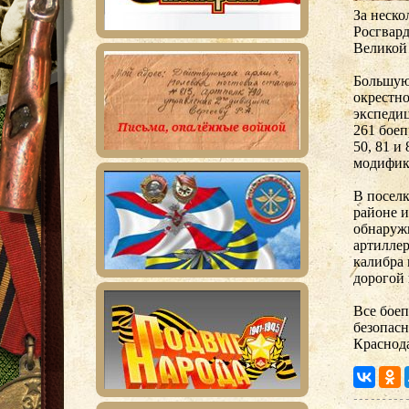
За неско
Росгвар
Великой
Большую
окрестно
экспедиц
261 боеп
50, 81 и
модифик
В посел
районе и
обнаруж
артиллер
калибра 
дорогой 
Все бое
безопасн
Краснод